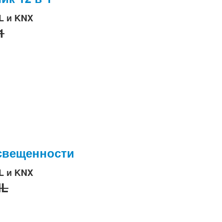
L и KNX
1
освещенности
L и KNX
HL