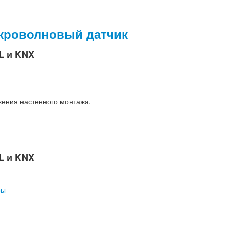
кроволновый датчик
L и KNX
ения настенного монтажа.
L и KNX