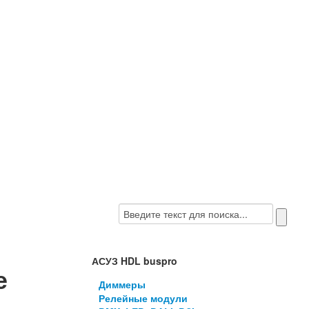
АСУЗ HDL buspro
е
Диммеры
Релейные модули