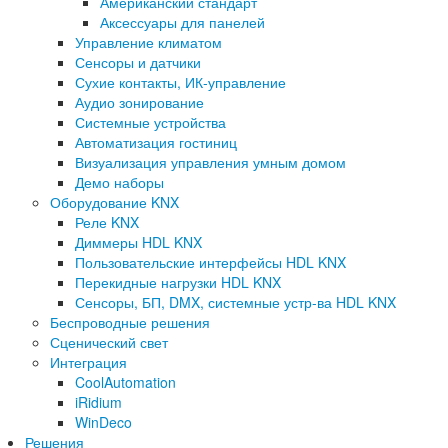
Американский стандарт
Аксессуары для панелей
Управление климатом
Сенсоры и датчики
Сухие контакты, ИК-управление
Аудио зонирование
Системные устройства
Автоматизация гостиниц
Визуализация управления умным домом
Демо наборы
Оборудование KNX
Реле KNX
Диммеры HDL KNX
Пользовательские интерфейсы HDL KNX
Перекидные нагрузки HDL KNX
Сенсоры, БП, DMX, системные устр-ва HDL KNX
Беспроводные решения
Сценический свет
Интеграция
CoolAutomation
iRidium
WinDeco
Решения