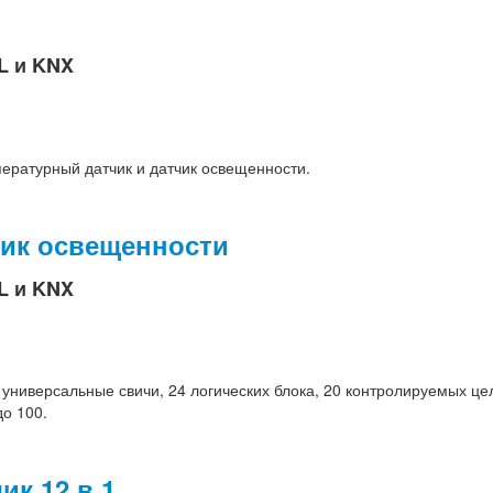
L и KNX
пературный датчик и датчик освещенности.
чик освещенности
L и KNX
универсальные свичи, 24 логических блока, 20 контролируемых це
до 100.
к 12 в 1