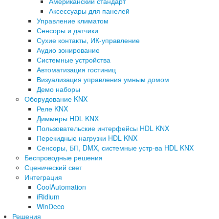
Американский стандарт
Аксессуары для панелей
Управление климатом
Сенсоры и датчики
Сухие контакты, ИК-управление
Аудио зонирование
Системные устройства
Автоматизация гостиниц
Визуализация управления умным домом
Демо наборы
Оборудование KNX
Реле KNX
Диммеры HDL KNX
Пользовательские интерфейсы HDL KNX
Перекидные нагрузки HDL KNX
Сенсоры, БП, DMX, системные устр-ва HDL KNX
Беспроводные решения
Сценический свет
Интеграция
CoolAutomation
iRidium
WinDeco
Решения