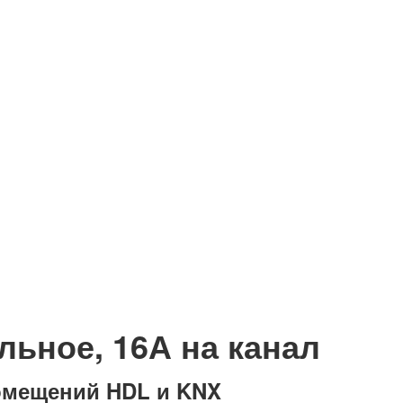
альное, 16А на канал
омещений HDL и KNX