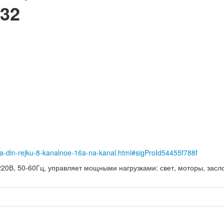
32
-na-din-rejku-8-kanalnoe-16a-na-kanal.html#sigProId54455f788f
20В, 50-60Гц, управляет мощными нагрузками: свет, моторы, засло