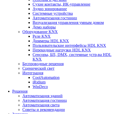
Сухие контакты, ИК-управление
Аудио зонирование
Системные устройства
Автоматизация гостиниц
Визуализация управления умным домом
Демо наборы
Оборудование KNX
Реле KNX
Диммеры HDL KNX
Пользовательские интерфейсы HDL KNX
Перекидные нагрузки HDL KNX
Сенсоры, БП, DMX, системные устр-ва HDL
KNX
Беспроводные решения
Сценический свет
Интеграция
CoolAutomation
iRidium
WinDeco
Решения
Автоматизация зданий
Автоматизация гостиниц
Автоматизация света
Советы и рекомендации