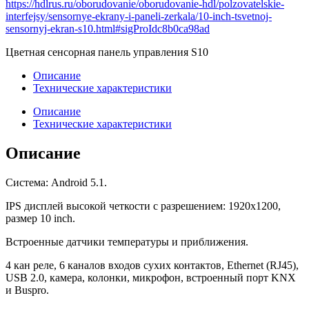
https://hdlrus.ru/oborudovanie/oborudovanie-hdl/polzovatelskie-
interfejsy/sensornye-ekrany-i-paneli-zerkala/10-inch-tsvetnoj-
sensornyj-ekran-s10.html#sigProIdc8b0ca98ad
Цветная сенсорная панель управления S10
Описание
Технические характеристики
Описание
Технические характеристики
Описание
Система: Android 5.1.
IPS дисплей высокой четкости с разрешением: 1920x1200,
размер 10 inch.
Встроенные датчики температуры и приближения.
4 кан реле, 6 каналов входов сухих контактов, Ethernet (RJ45),
USB 2.0, камера, колонки, микрофон, встроенный порт KNX
и Buspro.