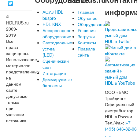
информ
АСУЗ HDL
Главная
©
buspro
Обучение
HDLRUS.ru
HDL KNX
Оборудование
2009-
Беспроводное
Решения
2019
оборудование
Загрузки
Все
Светодиодные
Контакты
права
уст-ва
Правила
защищены.
(LED)
сайта
Использование
Сценический
материалов
свет
представленных
Интеграция
на
Диммируемые
данном
балласты
сайте
ООО «БМС
допустимо
Трейдинг»
только
Официальный
при
дистрибьютор
указании
HDL в России
источника.
Тел./Факс:
+7
(495) 646-82-06