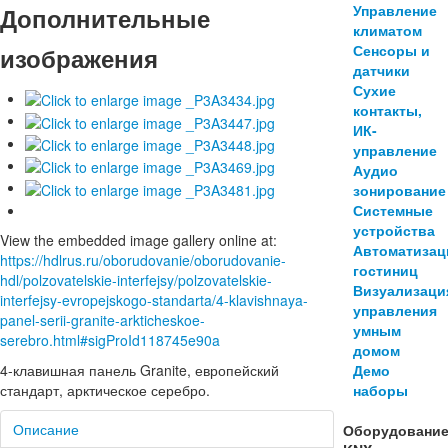
Управление
Дополнительные
климатом
Сенсоры и
изображения
датчики
Сухие
контакты,
ИК-
управление
Аудио
зонирование
Системные
устройства
View the embedded image gallery online at:
Автоматизац
https://hdlrus.ru/oborudovanie/oborudovanie-
гостиниц
hdl/polzovatelskie-interfejsy/polzovatelskie-
Визуализаци
interfejsy-evropejskogo-standarta/4-klavishnaya-
управления
panel-serii-granite-arkticheskoe-
умным
serebro.html#sigProId118745e90a
домом
4-клавишная панель Granite, европейский
Демо
стандарт, арктическое серебро.
наборы
Описание
Оборудовани