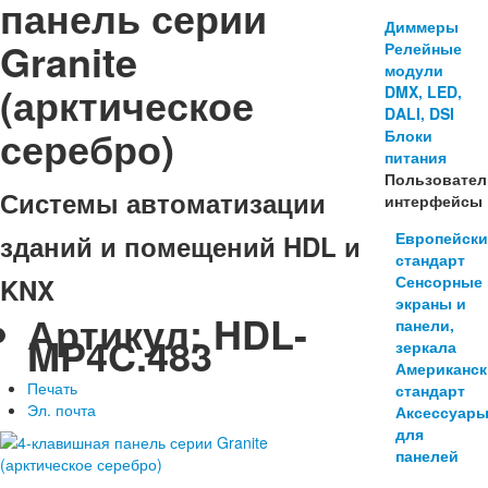
панель серии
Диммеры
Granite
Релейные
модули
(арктическое
DMX, LED,
DALI, DSI
серебро)
Блоки
питания
Пользовател
Системы автоматизации
интерфейсы
Европейск
зданий и помещений HDL и
стандарт
Сенсорные
KNX
экраны и
Артикул:
HDL-
панели,
MP4C.483
зеркала
Американс
Печать
стандарт
Эл. почта
Аксессуар
для
панелей