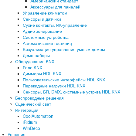
Американский стандарт
Аксессуары для панелей
Управление климатом
Сенсоры и датчики
Сухие контакты, ИК-управление
Аудио зонирование
Системные устройства
Автоматизация гостиниц
Визуализация управления умным домом
Демо наборы
Оборудование KNX
Реле KNX
Диммеры HDL KNX
Пользовательские интерфейсы HDL KNX
Перекидные нагрузки HDL KNX
Сенсоры, БП, DMX, системные устр-ва HDL KNX
Беспроводные решения
Сценический свет
Интеграция
CoolAutomation
iRidium
WinDeco
Решения