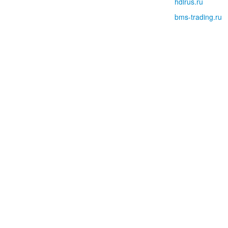
hdlrus.ru
bms-trading.ru