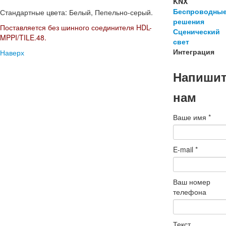
KNX
Беспроводны
Стандартные цвета: Белый, Пепельно-серый.
решения
Поставляется без шинного соединителя HDL-
Сценический
MPPI/TILE.48.
свет
Интеграция
Наверх
Напиши
нам
Ваше имя
*
E-mail
*
Ваш номер
телефона
Текст