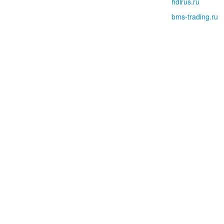
hdlrus.ru
bms-trading.ru