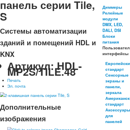
панель серии Tile,
Диммеры
S
Релейные
модули
DMX, LED,
Системы автоматизации
DALI, DSI
Блоки
зданий и помещений HDL и
питания
Пользовател
KNX
интерфейсы
Артикул:
HDL-
Европейск
MP2S/TILE.48
стандарт
Сенсорные
Печать
экраны и
Эл. почта
панели,
зеркала
Американс
стандарт
Дополнительные
Аксессуар
для
изображения
панелей