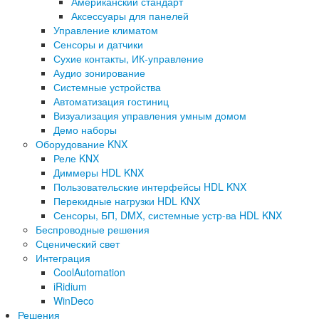
Американский стандарт
Аксессуары для панелей
Управление климатом
Сенсоры и датчики
Сухие контакты, ИК-управление
Аудио зонирование
Системные устройства
Автоматизация гостиниц
Визуализация управления умным домом
Демо наборы
Оборудование KNX
Реле KNX
Диммеры HDL KNX
Пользовательские интерфейсы HDL KNX
Перекидные нагрузки HDL KNX
Сенсоры, БП, DMX, системные устр-ва HDL KNX
Беспроводные решения
Сценический свет
Интеграция
CoolAutomation
iRidium
WinDeco
Решения