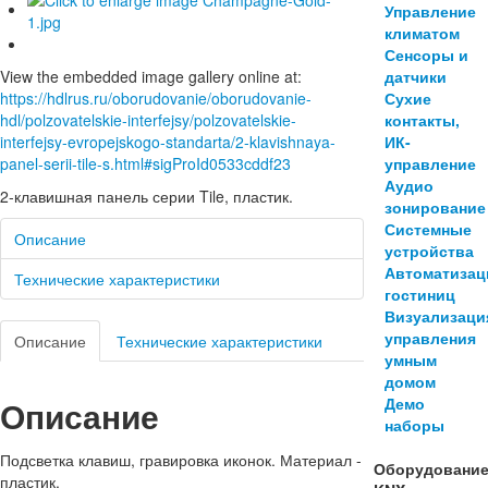
Управление
климатом
Сенсоры и
датчики
View the embedded image gallery online at:
Сухие
https://hdlrus.ru/oborudovanie/oborudovanie-
контакты,
hdl/polzovatelskie-interfejsy/polzovatelskie-
ИК-
interfejsy-evropejskogo-standarta/2-klavishnaya-
управление
panel-serii-tile-s.html#sigProId0533cddf23
Аудио
2-клавишная панель серии Tile, пластик.
зонирование
Системные
Описание
устройства
Автоматизац
Технические характеристики
гостиниц
Визуализаци
управления
Описание
Технические характеристики
умным
домом
Демо
Описание
наборы
Подсветка клавиш, гравировка иконок. Материал -
Оборудовани
пластик.