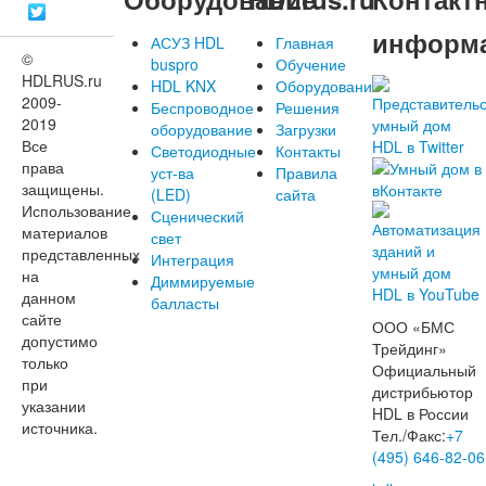
информ
АСУЗ HDL
Главная
©
buspro
Обучение
HDLRUS.ru
HDL KNX
Оборудование
2009-
Беспроводное
Решения
2019
оборудование
Загрузки
Все
Светодиодные
Контакты
права
уст-ва
Правила
защищены.
(LED)
сайта
Использование
Сценический
материалов
свет
представленных
Интеграция
на
Диммируемые
данном
балласты
сайте
ООО «БМС
допустимо
Трейдинг»
только
Официальный
при
дистрибьютор
указании
HDL в России
источника.
Тел./Факс:
+7
(495) 646-82-06