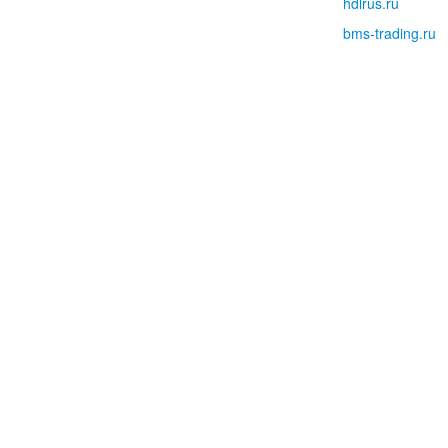
hdlrus.ru
bms-trading.ru