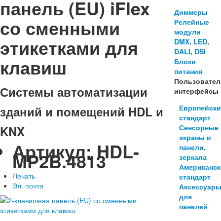
панель (EU) iFlex
Диммеры
со сменными
Релейные
модули
этикетками для
DMX, LED,
DALI, DSI
клавиш
Блоки
питания
Пользовател
Системы автоматизации
интерфейсы
Европейск
зданий и помещений HDL и
стандарт
Сенсорные
KNX
экраны и
Артикул:
HDL-
панели,
MP2B.4813
зеркала
Американс
Печать
стандарт
Эл. почта
Аксессуар
для
панелей