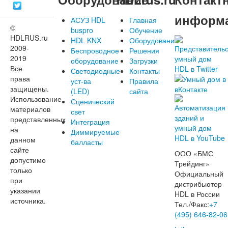
информ
АСУЗ HDL
Главная
©
buspro
Обучение
HDLRUS.ru
HDL KNX
Оборудование
2009-
Беспроводное
Решения
2019
оборудование
Загрузки
Все
Светодиодные
Контакты
права
уст-ва
Правила
защищены.
(LED)
сайта
Использование
Сценический
материалов
свет
представленных
Интеграция
на
Диммируемые
данном
балласты
сайте
ООО «БМС
допустимо
Трейдинг»
только
Официальный
при
дистрибьютор
указании
HDL в России
источника.
Тел./Факс:
+7
(495) 646-82-06