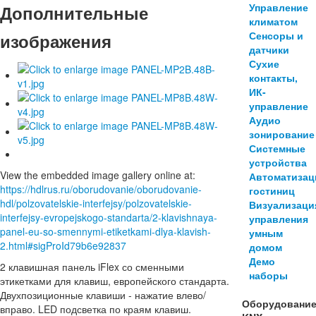
Управление
Дополнительные
климатом
Сенсоры и
изображения
датчики
Сухие
контакты,
ИК-
управление
Аудио
зонирование
Системные
устройства
View the embedded image gallery online at:
Автоматизац
https://hdlrus.ru/oborudovanie/oborudovanie-
гостиниц
hdl/polzovatelskie-interfejsy/polzovatelskie-
Визуализаци
interfejsy-evropejskogo-standarta/2-klavishnaya-
управления
panel-eu-so-smennymi-etiketkami-dlya-klavish-
умным
2.html#sigProId79b6e92837
домом
Демо
2 клавишная панель iFlex со сменными
наборы
этикетками для клавиш, европейского стандарта.
Двухпозиционные клавиши - нажатие влево/
Оборудовани
вправо. LED подсветка по краям клавиш.