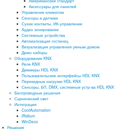
Американский стандарт
Аксессуары для панелей
Управление климатом
Сенсоры и датчики
Сухие контакты, ИК-управление
Аудио зонирование
Системные устройства
Автоматизация гостиниц
Визуализация управления умным домом
Демо наборы
Оборудование KNX
Реле KNX
Диммеры HDL KNX
Пользовательские интерфейсы HDL KNX
Перекидные нагрузки HDL KNX
Сенсоры, БП, DMX, системные устр-ва HDL KNX
Беспроводные решения
Сценический свет
Интеграция
CoolAutomation
iRidium
WinDeco
Решения