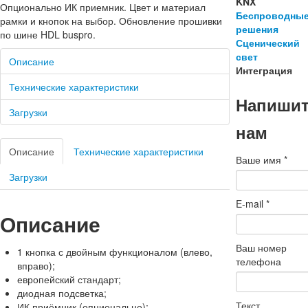
KNX
Опционально ИК приемник. Цвет и материал
Беспроводны
рамки и кнопок на выбор. Обновление прошивки
решения
по шине HDL buspro.
Сценический
свет
Описание
Интеграция
Технические характеристики
Напиши
Загрузки
нам
Описание
Технические характеристики
Ваше имя
*
Загрузки
E-mail
*
Описание
Ваш номер
1 кнопка с двойным функционалом (влево,
телефона
вправо);
европейский стандарт;
диодная подсветка;
Текст
ИК приёмник (опционально);