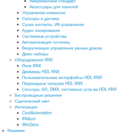
Американский стандарт
Аксессуары для панелей
Управление климатом
Сенсоры и датчики
Сухие контакты, ИК-управление
Аудио зонирование
Системные устройства
Автоматизация гостиниц
Визуализация управления умным домом
Демо наборы
Оборудование KNX
Реле KNX
Диммеры HDL KNX
Пользовательские интерфейсы HDL KNX
Перекидные нагрузки HDL KNX
Сенсоры, БП, DMX, системные устр-ва HDL KNX
Беспроводные решения
Сценический свет
Интеграция
CoolAutomation
iRidium
WinDeco
Решения