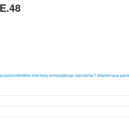
E.48
sy/polzovatelskie-interfejsy-evropejskogo-standarta/1-klavishnaya-panel