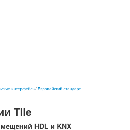
ьские интерфейсы
/
Европейский стандарт
и Tile
омещений HDL и KNX