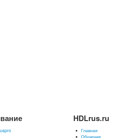
вание
HDLrus.ru
uspro
Главная
Обучение