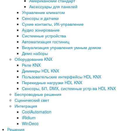
Американский стандарт
Аксессуары для панелей
Управление климатом
Сенсоры и датчики
Сухие контакты, ИК-управление
Аудио зонирование
Системные устройства
Автоматизация гостиниц
Визуализация управления умным домом
Демо наборы
Оборудование KNX
Реле KNX
Диммеры HDL KNX
Пользовательские интерфейсы HDL KNX
Перекидные нагрузки HDL KNX
Сенсоры, БП, DMX, системные устр-ва HDL KNX
Беспроводные решения
Сценический свет
Интеграция
CoolAutomation
iRidium
WinDeco
Решения