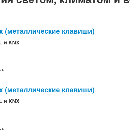
x (металлические клавиши)
L и KNX
рт.
x (металлические клавиши)
L и KNX
рт.