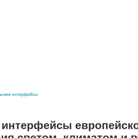
ьские интерфейсы
 интерфейсы европейск
ия светом, климатом и 