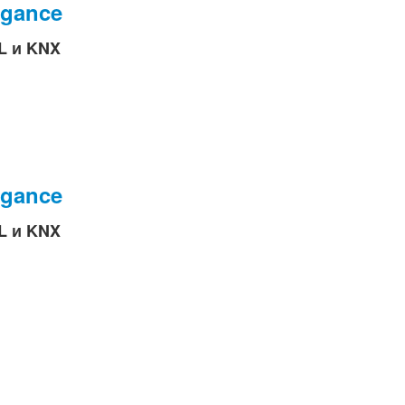
egance
L и KNX
egance
L и KNX