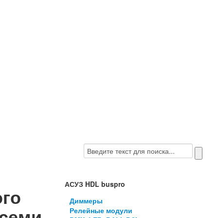
АСУЗ HDL buspro
ого
Диммеры
всеми
Релейные модули