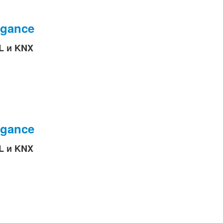
egance
L и KNX
egance
L и KNX