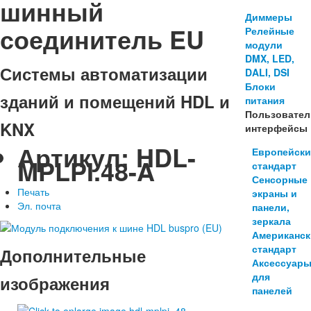
шинный
Диммеры
соединитель EU
Релейные
модули
DMX, LED,
Системы автоматизации
DALI, DSI
Блоки
зданий и помещений HDL и
питания
Пользовател
KNX
интерфейсы
Артикул:
HDL-
Европейск
MPLPI.48-A
стандарт
Сенсорные
Печать
экраны и
Эл. почта
панели,
зеркала
Американс
стандарт
Дополнительные
Аксессуар
для
изображения
панелей