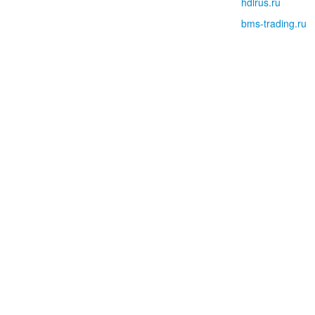
hdlrus.ru
bms-trading.ru