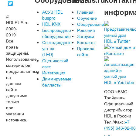
информ
АСУЗ HDL
Главная
©
buspro
Обучение
HDLRUS.ru
HDL KNX
Оборудование
2009-
Беспроводное
Решения
2019
оборудование
Загрузки
Все
Светодиодные
Контакты
права
уст-ва
Правила
защищены.
(LED)
сайта
Использование
Сценический
материалов
свет
представленных
Интеграция
на
Диммируемые
данном
балласты
сайте
ООО «БМС
допустимо
Трейдинг»
только
Официальный
при
дистрибьютор
указании
HDL в России
источника.
Тел./Факс:
+7
(495) 646-82-06