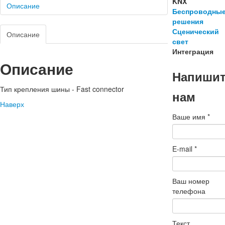
KNX
Описание
Беспроводны
решения
Сценический
Описание
свет
Интеграция
Описание
Напиши
Тип крепления шины - Fast connector
нам
Наверх
Ваше имя
*
E-mail
*
Ваш номер
телефона
Текст