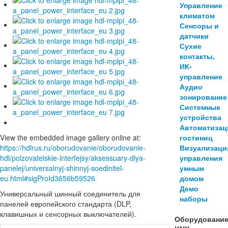
Управление
климатом
Сенсоры и
датчики
Сухие
контакты,
ИК-
управление
Аудио
зонирование
Системные
устройства
Автоматизац
гостиниц
View the embedded image gallery online at:
Визуализаци
https://hdlrus.ru/oborudovanie/oborudovanie-
управления
hdl/polzovatelskie-interfejsy/aksessuary-dlya-
умным
panelej/universalnyj-shinnyj-soedinitel-
домом
eu.html#sigProId3656b59526
Демо
Универсальный шинный соединитель для
наборы
панелей европейского стандарта (DLP,
клавишных и сенсорных выключателей).
Оборудовани