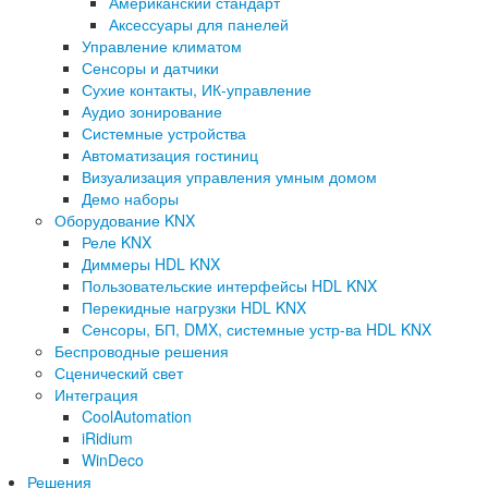
Американский стандарт
Аксессуары для панелей
Управление климатом
Сенсоры и датчики
Сухие контакты, ИК-управление
Аудио зонирование
Системные устройства
Автоматизация гостиниц
Визуализация управления умным домом
Демо наборы
Оборудование KNX
Реле KNX
Диммеры HDL KNX
Пользовательские интерфейсы HDL KNX
Перекидные нагрузки HDL KNX
Сенсоры, БП, DMX, системные устр-ва HDL KNX
Беспроводные решения
Сценический свет
Интеграция
CoolAutomation
iRidium
WinDeco
Решения