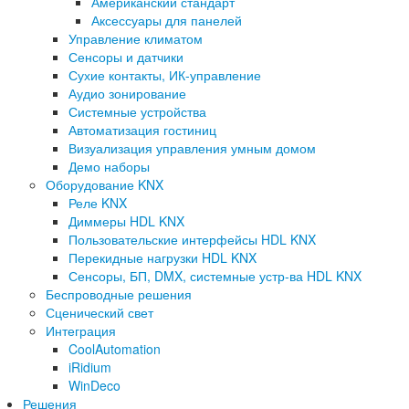
Американский стандарт
Аксессуары для панелей
Управление климатом
Сенсоры и датчики
Сухие контакты, ИК-управление
Аудио зонирование
Системные устройства
Автоматизация гостиниц
Визуализация управления умным домом
Демо наборы
Оборудование KNX
Реле KNX
Диммеры HDL KNX
Пользовательские интерфейсы HDL KNX
Перекидные нагрузки HDL KNX
Сенсоры, БП, DMX, системные устр-ва HDL KNX
Беспроводные решения
Сценический свет
Интеграция
CoolAutomation
iRidium
WinDeco
Решения