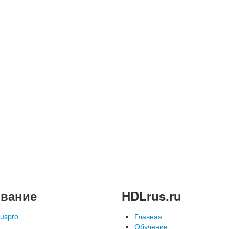
вание
HDLrus.ru
uspro
Главная
Обучение