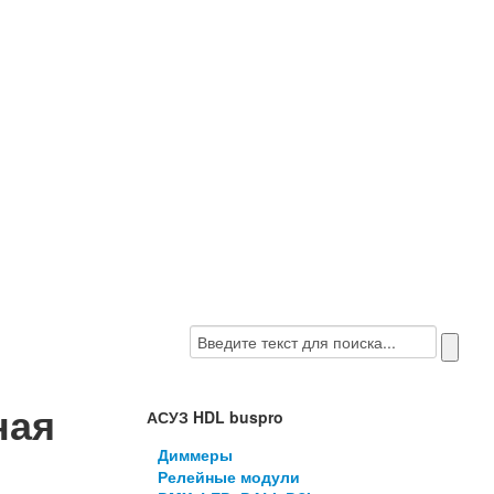
ная
АСУЗ HDL buspro
Диммеры
Релейные модули