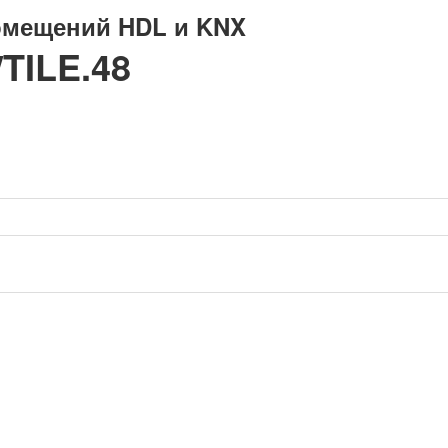
омещений HDL и KNX
TILE.48