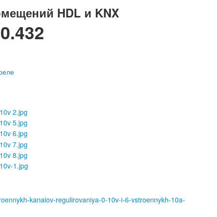
омещений HDL и KNX
0.432
troennykh-kanalov-regulirovaniya-0-10v-i-6-vstroennykh-10a-