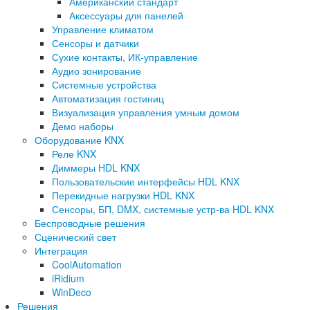
Американский стандарт
Аксессуары для панелей
Управление климатом
Сенсоры и датчики
Сухие контакты, ИК-управление
Аудио зонирование
Системные устройства
Автоматизация гостиниц
Визуализация управления умным домом
Демо наборы
Оборудование KNX
Реле KNX
Диммеры HDL KNX
Пользовательские интерфейсы HDL KNX
Перекидные нагрузки HDL KNX
Сенсоры, БП, DMX, системные устр-ва HDL KNX
Беспроводные решения
Сценический свет
Интеграция
CoolAutomation
iRidium
WinDeco
Решения