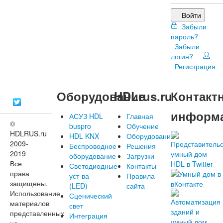
Войти
Забыли
пароль?
Забыли
логин?
Регистрация
Оборудование
HDLrus.ru
Контакт
информ
АСУЗ HDL
Главная
©
buspro
Обучение
HDLRUS.ru
HDL KNX
Оборудование
2009-
Беспроводное
Решения
2019
оборудование
Загрузки
Все
Светодиодные
Контакты
права
уст-ва
Правила
защищены.
(LED)
сайта
Использование
Сценический
материалов
свет
представленных
Интеграция
на