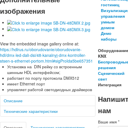
гостиниц
изображения
Визуализаци
управления
умным
домом
Демо
наборы
View the embedded image gallery online at:
https://hdlrus.ru/oborudovanie/oborudovanie-
Оборудовани
hdl/dmx-led-dali-dsi/48-kanalnyj-dmx-kontroller-
KNX
stsen-s-ethernet-portom.html#sigProIda5be657351
Беспроводны
Установка на DIN рейку со встроенным
решения
шинным HDL интерфейсом;
Сценический
работает по порту протокола DMX512
свет
имеет Ethernet порт
Интеграция
управляет работой светодиодных драйверов
Напиши
Описание
нам
Технические характеристики
Ваше имя
*
Описание
Технические характеристики