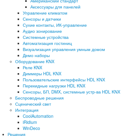
Американский стандарт
Аксессуары для панелей
Управление климатом
Сенсоры и датчики
Сухие контакты, ИК-управление
Аудио зонирование
Системные устройства
Автоматизация гостиниц
Визуализация управления умным домом
Демо наборы
Оборудование KNX
Реле KNX
Диммеры HDL KNX
Пользовательские интерфейсы HDL KNX
Перекидные нагрузки HDL KNX
Сенсоры, БП, DMX, системные устр-ва HDL KNX
Беспроводные решения
Сценический свет
Интеграция
CoolAutomation
iRidium
WinDeco
Решения