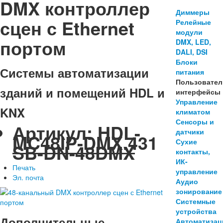
DMX контроллер
Диммеры
сцен с Ethernet
Релейные
модули
портом
DMX, LED,
DALI, DSI
Блоки
Системы автоматизации
питания
Пользовател
зданий и помещений HDL и
интерфейсы
Управление
KNX
климатом
Сенсоры и
Артикул:
HDL-
датчики
MC48IP-DMX.431
Сухие
SB-DN-48DMX
контакты,
ИК-
Печать
управление
Эл. почта
Аудио
зонирование
Системные
устройства
Дополнительные
Автоматизац