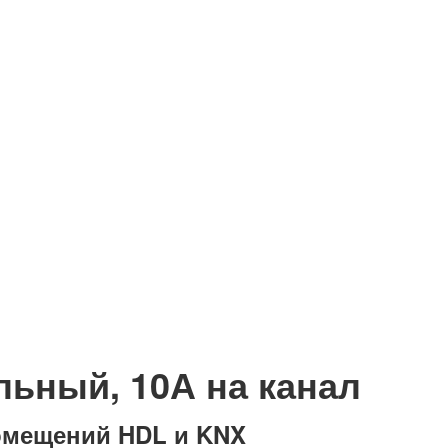
льный, 10А на канал
омещений HDL и KNX