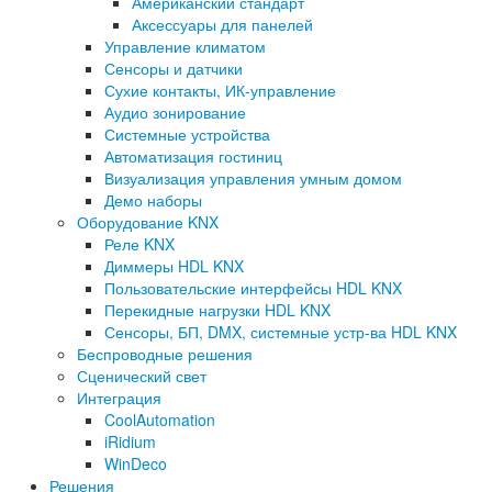
Американский стандарт
Аксессуары для панелей
Управление климатом
Сенсоры и датчики
Сухие контакты, ИК-управление
Аудио зонирование
Системные устройства
Автоматизация гостиниц
Визуализация управления умным домом
Демо наборы
Оборудование KNX
Реле KNX
Диммеры HDL KNX
Пользовательские интерфейсы HDL KNX
Перекидные нагрузки HDL KNX
Сенсоры, БП, DMX, системные устр-ва HDL KNX
Беспроводные решения
Сценический свет
Интеграция
CoolAutomation
iRidium
WinDeco
Решения