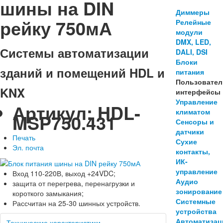
шины на DIN
Диммеры
рейку 750мА
Релейные
модули
DMX, LED,
Системы автоматизации
DALI, DSI
Блоки
зданий и помещений HDL и
питания
Пользовател
KNX
интерфейсы
Управление
Артикул:
HDL-
климатом
MSP750.431
Сенсоры и
датчики
Печать
Сухие
Эл. почта
контакты,
ИК-
управление
Вход 110-220В, выход +24VDC;
Аудио
защита от перегрева, перенагрузки и
зонирование
короткого замыкания;
Системные
Рассчитан на 25-30 шинных устройств.
устройства
Автоматизац
Технические характеристики