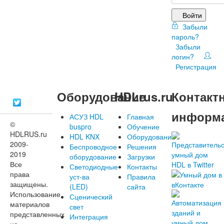
Войти
Забыли
пароль?
Забыли
логин?
Регистрация
Оборудование
HDLrus.ru
Контакт
информ
АСУЗ HDL
Главная
©
buspro
Обучение
HDLRUS.ru
HDL KNX
Оборудование
2009-
Беспроводное
Решения
2019
оборудование
Загрузки
Все
Светодиодные
Контакты
права
уст-ва
Правила
защищены.
(LED)
сайта
Использование
Сценический
материалов
свет
представленных
Интеграция
на