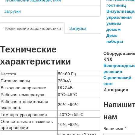
гостиниц
Визуализаци
Загрузки
управления
умным
Технические характеристики
Загрузки
домом
Демо
наборы
Технические
Оборудовани
характеристики
KNX
Беспроводны
решения
Частота
50~60 Гц
Сценический
Питание шины
750мА
свет
Выходное напряжение
DC 24В
Интеграция
Рабочая температура
0°С~45°С
Рабочая относительная
Напиши
20% ~90%
влажность
нам
Температура хранения
-40°С~+55°С
Относительная влажность
10% ~93%
при хранении
Ваше имя
*
стандартная 35 мм