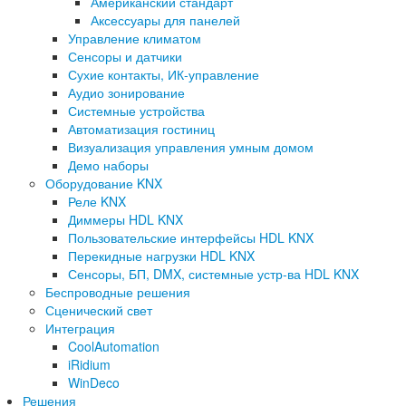
Американский стандарт
Аксессуары для панелей
Управление климатом
Сенсоры и датчики
Сухие контакты, ИК-управление
Аудио зонирование
Системные устройства
Автоматизация гостиниц
Визуализация управления умным домом
Демо наборы
Оборудование KNX
Реле KNX
Диммеры HDL KNX
Пользовательские интерфейсы HDL KNX
Перекидные нагрузки HDL KNX
Сенсоры, БП, DMX, системные устр-ва HDL KNX
Беспроводные решения
Сценический свет
Интеграция
CoolAutomation
iRidium
WinDeco
Решения