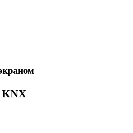
экраном
и KNX