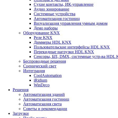
Сухие контакты, ИК-управление
Аудио зонирование
Системные устройства
Автоматизация гостиниц
Визуализация управления умным домом
Демо наборы
Оборудование KNX
Реле KNX
Диммеры HDL KNX
Пользовательские интерфейсы HDL KNX
Перекидные нагрузки HDL KNX
Сенсоры, БП, DMX, системные устр-ва HDL
Беспроводные решения
Сценический свет
Интеграция
CoolAutomation
iRidium
WinDeco
Решения
Автоматизация зданий
Автоматизация гостиниц
Автоматизация света
Советы и рекомендации
Загрузки