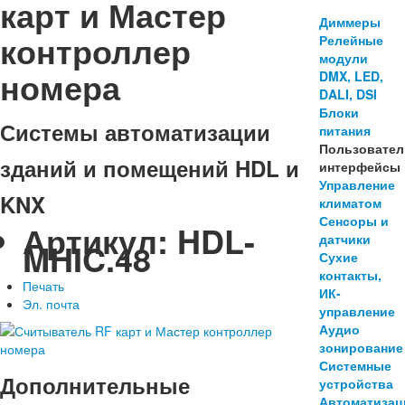
карт и Мастер
Диммеры
контроллер
Релейные
модули
номера
DMX, LED,
DALI, DSI
Блоки
Системы автоматизации
питания
Пользовател
зданий и помещений HDL и
интерфейсы
Управление
KNX
климатом
Сенсоры и
Артикул:
HDL-
датчики
MHIC.48
Сухие
контакты,
Печать
ИК-
Эл. почта
управление
Аудио
зонирование
Системные
Дополнительные
устройства
Автоматизац