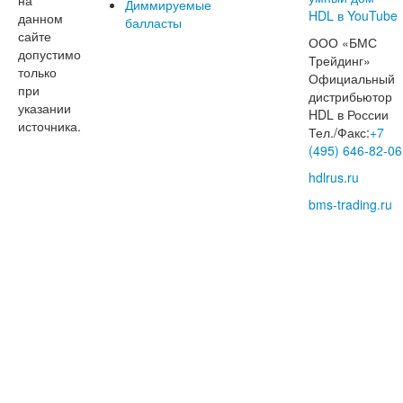
Диммируемые
данном
балласты
сайте
ООО «БМС
допустимо
Трейдинг»
только
Официальный
при
дистрибьютор
указании
HDL в России
источника.
Тел./Факс:
+7
(495) 646-82-06
hdlrus.ru
bms-trading.ru