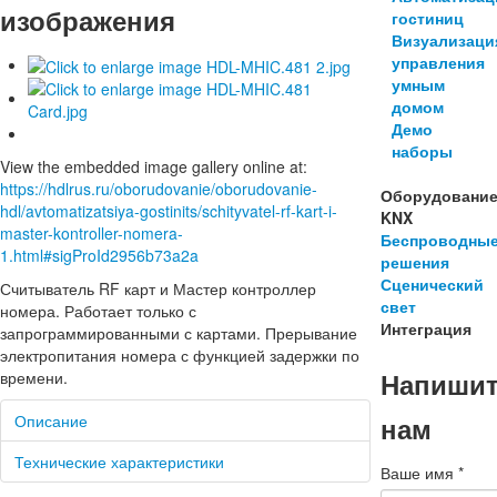
изображения
гостиниц
Визуализаци
управления
умным
домом
Демо
наборы
View the embedded image gallery online at:
https://hdlrus.ru/oborudovanie/oborudovanie-
Оборудовани
hdl/avtomatizatsiya-gostinits/schityvatel-rf-kart-i-
KNX
master-kontroller-nomera-
Беспроводны
1.html#sigProId2956b73a2a
решения
Сценический
Считыватель RF карт и Мастер контроллер
свет
номера. Работает только с
Интеграция
запрограммированными с картами. Прерывание
электропитания номера с функцией задержки по
Напиши
времени.
нам
Описание
Технические характеристики
Ваше имя
*