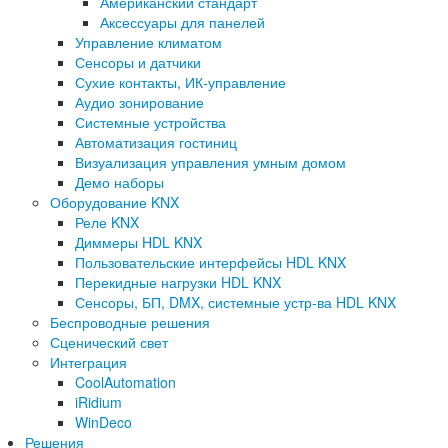
Американский стандарт
Аксессуары для панелей
Управление климатом
Сенсоры и датчики
Сухие контакты, ИК-управление
Аудио зонирование
Системные устройства
Автоматизация гостиниц
Визуализация управления умным домом
Демо наборы
Оборудование KNX
Реле KNX
Диммеры HDL KNX
Пользовательские интерфейсы HDL KNX
Перекидные нагрузки HDL KNX
Сенсоры, БП, DMX, системные устр-ва HDL KNX
Беспроводные решения
Сценический свет
Интеграция
CoolAutomation
iRidium
WinDeco
Решения