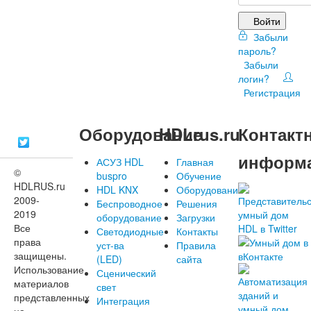
Войти
Забыли
пароль?
Забыли
логин?
Регистрация
Оборудование
HDLrus.ru
Контакт
информ
АСУЗ HDL
Главная
©
buspro
Обучение
HDLRUS.ru
HDL KNX
Оборудование
2009-
Беспроводное
Решения
2019
оборудование
Загрузки
Все
Светодиодные
Контакты
права
уст-ва
Правила
защищены.
(LED)
сайта
Использование
Сценический
материалов
свет
представленных
Интеграция
на