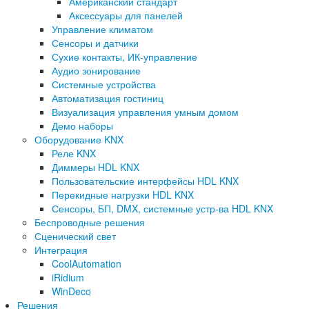
Американский стандарт
Аксессуары для панелей
Управление климатом
Сенсоры и датчики
Сухие контакты, ИК-управление
Аудио зонирование
Системные устройства
Автоматизация гостиниц
Визуализация управления умным домом
Демо наборы
Оборудование KNX
Реле KNX
Диммеры HDL KNX
Пользовательские интерфейсы HDL KNX
Перекидные нагрузки HDL KNX
Сенсоры, БП, DMX, системные устр-ва HDL KNX
Беспроводные решения
Сценический свет
Интеграция
CoolAutomation
iRidium
WinDeco
Решения