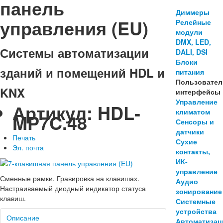
панель
Диммеры
управления (EU)
Релейные
модули
DMX, LED,
Системы автоматизации
DALI, DSI
Блоки
зданий и помещений HDL и
питания
Пользовател
KNX
интерфейсы
Управление
Артикул:
HDL-
климатом
MP7C.48
Сенсоры и
датчики
Печать
Сухие
Эл. почта
контакты,
ИК-
управление
Сменные рамки. Гравировка на клавишах.
Аудио
Настраиваемый диодный индикатор статуса
зонирование
клавиш.
Системные
устройства
Описание
Автоматизац