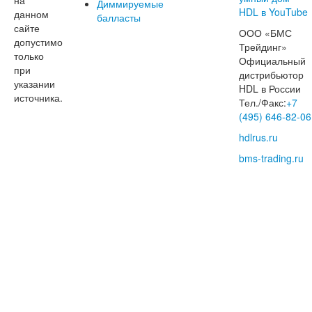
Диммируемые
данном
балласты
сайте
ООО «БМС
допустимо
Трейдинг»
только
Официальный
при
дистрибьютор
указании
HDL в России
источника.
Тел./Факс:
+7
(495) 646-82-06
hdlrus.ru
bms-trading.ru