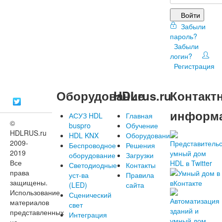
Войти
Забыли
пароль?
Забыли
логин?
Регистрация
Оборудование
HDLrus.ru
Контакт
информ
АСУЗ HDL
Главная
©
buspro
Обучение
HDLRUS.ru
HDL KNX
Оборудование
2009-
Беспроводное
Решения
2019
оборудование
Загрузки
Все
Светодиодные
Контакты
права
уст-ва
Правила
защищены.
(LED)
сайта
Использование
Сценический
материалов
свет
представленных
Интеграция
на