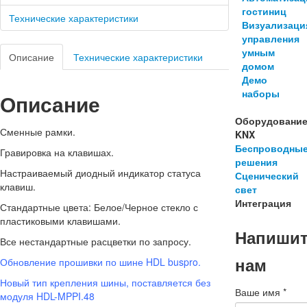
гостиниц
Технические характеристики
Визуализаци
управления
умным
Описание
Технические характеристики
домом
Демо
наборы
Описание
Оборудовани
Сменные рамки.
KNX
Беспроводны
Гравировка на клавишах.
решения
Настраиваемый диодный индикатор статуса
Сценический
клавиш.
свет
Интеграция
Стандартные цвета: Белое/Черное стекло с
пластиковыми клавишами.
Напиши
Все нестандартные расцветки по запросу.
нам
Обновление прошивки по шине HDL buspro.
Новый тип крепления шины, поставляется без
Ваше имя
*
модуля HDL-MPPI.48