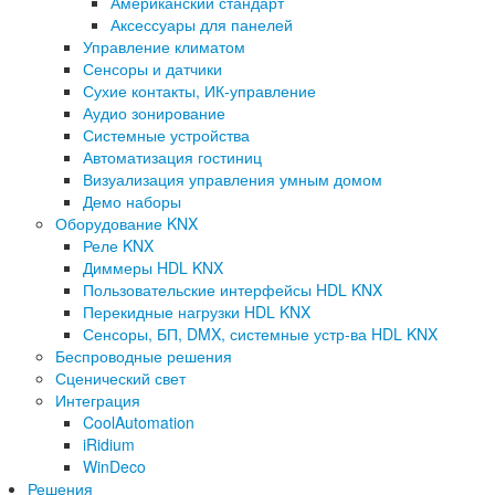
Американский стандарт
Аксессуары для панелей
Управление климатом
Сенсоры и датчики
Сухие контакты, ИК-управление
Аудио зонирование
Системные устройства
Автоматизация гостиниц
Визуализация управления умным домом
Демо наборы
Оборудование KNX
Реле KNX
Диммеры HDL KNX
Пользовательские интерфейсы HDL KNX
Перекидные нагрузки HDL KNX
Сенсоры, БП, DMX, системные устр-ва HDL KNX
Беспроводные решения
Сценический свет
Интеграция
CoolAutomation
iRidium
WinDeco
Решения