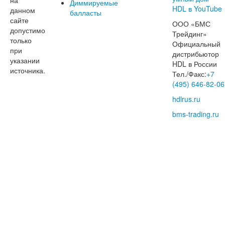
Диммируемые
данном
балласты
сайте
ООО «БМС
допустимо
Трейдинг»
только
Официальный
при
дистрибьютор
указании
HDL в России
источника.
Тел./Факс:
+7
(495) 646-82-06
hdlrus.ru
bms-trading.ru