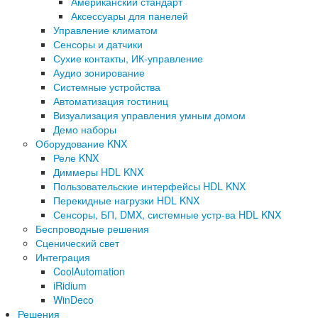
Американский стандарт
Аксессуары для панелей
Управление климатом
Сенсоры и датчики
Сухие контакты, ИК-управление
Аудио зонирование
Системные устройства
Автоматизация гостиниц
Визуализация управления умным домом
Демо наборы
Оборудование KNX
Реле KNX
Диммеры HDL KNX
Пользовательские интерфейсы HDL KNX
Перекидные нагрузки HDL KNX
Сенсоры, БП, DMX, системные устр-ва HDL KNX
Беспроводные решения
Сценический свет
Интеграция
CoolAutomation
iRidium
WinDeco
Решения