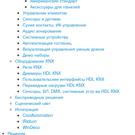
Американский стандарт
Аксессуары для панелей
Управление климатом
Сенсоры и датчики
Сухие контакты, ИК-управление
Аудио зонирование
Системные устройства
Автоматизация гостиниц
Визуализация управления умным домом
Демо наборы
Оборудование KNX
Реле KNX
Диммеры HDL KNX
Пользовательские интерфейсы HDL KNX
Перекидные нагрузки HDL KNX
Сенсоры, БП, DMX, системные устр-ва HDL KNX
Беспроводные решения
Сценический свет
Интеграция
CoolAutomation
iRidium
WinDeco
Решения