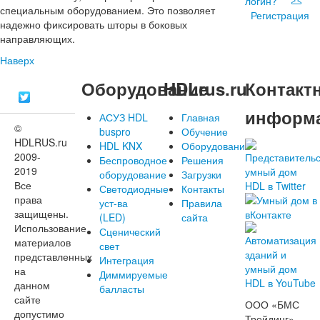
логин?
специальным оборудованием. Это позволяет
Регистрация
надежно фиксировать шторы в боковых
направляющих.
Наверх
Оборудование
HDLrus.ru
Контакт
информ
АСУЗ HDL
Главная
©
buspro
Обучение
HDLRUS.ru
HDL KNX
Оборудование
2009-
Беспроводное
Решения
2019
оборудование
Загрузки
Все
Светодиодные
Контакты
права
уст-ва
Правила
защищены.
(LED)
сайта
Использование
Сценический
материалов
свет
представленных
Интеграция
на
Диммируемые
данном
балласты
сайте
ООО «БМС
допустимо
Трейдинг»