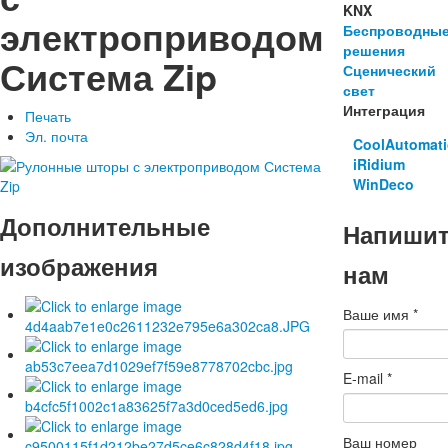
KNX
электроприводом
Беспроводны
решения
Система Zip
Сценический
свет
Интеграция
Печать
Эл. почта
CoolAutomat
iRidium
WinDeco
Дополнительные
Напиши
изображения
нам
Ваше имя
*
E-mail
*
Ваш номер