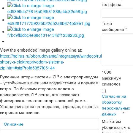
телефона
Текст
сообщения
*
View the embedded image gallery online at:
https://hdlrus.ru/oborudovanie/integratsiya/windeco/rulonnye-
shtory-s-elektroprivodom-sistema-
zip.html#sigProId5357f65144
1000
Рулонные шторы системы ZIP с электроприводом
максимум
– устойчивые к внешним воздействиям и порывам
символов
ветра. По боковым сторонам полотна
приваривается ZIP лента, что позволяет
Согласие на
фиксировать полотно штор к оконной раме.
обработку
Устанавливаются на террасах, верандах, оконных
персональных
витринах магазинов.
данных
*
Мы хотим
Описание
убедиться, что
Вы не робот.