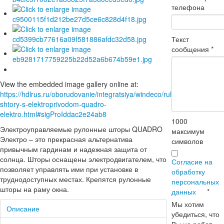
телефона
Текст
сообщения
*
View the embedded image gallery online at:
https://hdlrus.ru/oborudovanie/integratsiya/windeco/rulonnye-
shtory-s-elektroprivodom-quadro-
elektro.html#sigProIddac2e24ab8
1000
Электроуправляемые рулонные шторы QUADRO
максимум
Электро – это прекрасная альтернатива
символов
привычным гардинам и надежная защита от
солнца. Шторы оснащены электродвигателем, что
Согласие на
позволяет управлять ими при установке в
обработку
труднодоступных местах. Крепятся рулонные
персональных
шторы на раму окна.
данных
*
Мы хотим
Описание
убедиться, что
Вы не робот.