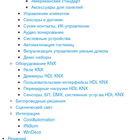
Американский стандарт
Аксессуары для панелей
Управление климатом
Сенсоры и датчики
Сухие контакты, ИК-управление
Аудио зонирование
Системные устройства
Автоматизация гостиниц
Визуализация управления умным домом
Демо наборы
Оборудование KNX
Реле KNX
Диммеры HDL KNX
Пользовательские интерфейсы HDL KNX
Перекидные нагрузки HDL KNX
Сенсоры, БП, DMX, системные устр-ва HDL KNX
Беспроводные решения
Сценический свет
Интеграция
CoolAutomation
iRidium
WinDeco
Решения