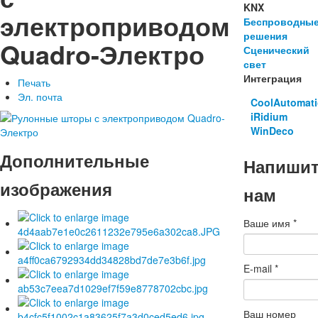
KNX
электроприводом
Беспроводны
решения
Quadro-Электро
Сценический
свет
Интеграция
Печать
Эл. почта
CoolAutomat
iRidium
WinDeco
Дополнительные
Напиши
изображения
нам
Ваше имя
*
E-mail
*
Ваш номер