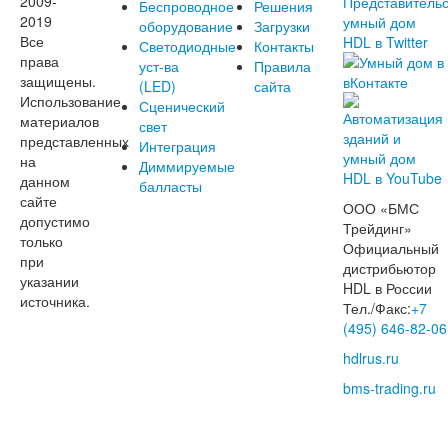
2009-
Беспроводное
Решения
2019
оборудование
Загрузки
Все
Светодиодные
Контакты
права
уст-ва
Правила
защищены.
(LED)
сайта
Использование
Сценический
материалов
свет
представленных
Интеграция
на
Диммируемые
данном
балласты
сайте
ООО «БМС
допустимо
Трейдинг»
только
Официальный
при
дистрибьютор
указании
HDL в России
источника.
Тел./Факс:
+7
(495) 646-82-06
hdlrus.ru
bms-trading.ru