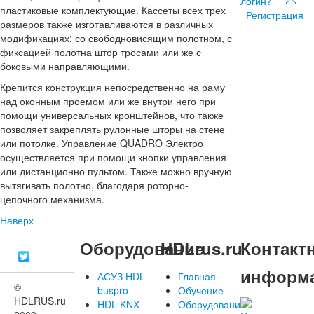
логин?
пластиковые комплектующие. Кассеты всех трех
Регистрация
размеров также изготавливаются в различных
модификациях: со свободновисящим полотном, с
фиксацией полотна штор тросами или же с
боковыми направляющими.
Крепится конструкция непосредственно на раму
над оконным проемом или же внутри него при
помощи универсальных кронштейнов, что также
позволяет закреплять рулонные шторы на стене
или потолке. Управление QUADRO Электро
осуществляется при помощи кнопки управления
или дистанционно пультом. Также можно вручную
вытягивать полотно, благодаря роторно-
цепочного механизма.
Наверх
Оборудование
HDLrus.ru
Контакт
информ
АСУЗ HDL
Главная
©
buspro
Обучение
HDLRUS.ru
HDL KNX
Оборудование