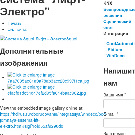
KNX
Электро"
Беспроводны
решения
Сценический
Печать
свет
Эл. почта
Интеграция
CoolAutomat
Дополнительные
iRidium
WinDeco
изображения
Напиши
нам
Ваше имя
*
View the embedded image gallery online at:
E-mail
*
https://hdlrus.ru/oborudovanie/integratsiya/windeco/pod-
jomnaya-sistema-lift-
elektro.html#sigProId55af9290d0
Ваш номер