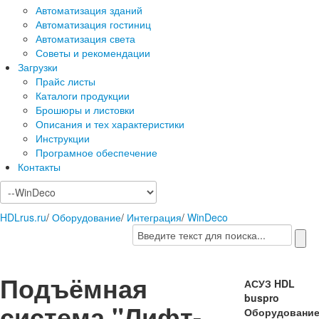
Автоматизация зданий
Автоматизация гостиниц
Автоматизация света
Советы и рекомендации
Загрузки
Прайс листы
Каталоги продукции
Брошюры и листовки
Описания и тех характеристики
Инструкции
Програмное обеспечение
Контакты
HDLrus.ru
/
Оборудование
/
Интеграция
/
WinDeco
Подъёмная
АСУЗ HDL
buspro
система "Лифт-
Оборудовани