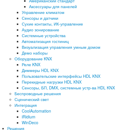
Американский стандарт
Аксессуары для панелей
Управление климатом
Сенсоры и датчики
Сухие контакты, ИК-управление
Аудио зонирование
Системные устройства
Автоматизация гостиниц
Визуализация управления умным домом
Демо наборы
Оборудование KNX
Реле KNX
Диммеры HDL KNX
Пользовательские интерфейсы HDL KNX
Перекидные нагрузки HDL KNX
Сенсоры, БП, DMX, системные устр-ва HDL KNX
Беспроводные решения
Сценический свет
Интеграция
CoolAutomation
iRidium
WinDeco
Решения