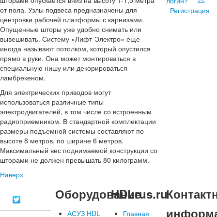
шторами опускается вниз на высоту 1-1,5 метра
логин?
от пола. Узлы подвеса предназначены для
Регистрация
центровки рабочей платформы с карнизами.
Опущенные шторы уже удобно снимать или
вывешивать. Систему «Лифт-Электро» еще
иногда называют потолком, который опустился
прямо в руки. Она может монтироваться в
специальную нишу или декорироваться
ламбрекеном.
Для электрических приводов могут
использоваться различные типы
электродвигателей, в том числе со встроенным
радиоприемником. В стандартной комплектации
размеры подъемной системы составляют по
высоте 8 метров, по ширине 6 метров.
Максимальный вес поднимаемой конструкции со
шторами не должен превышать 80 килограмм.
Наверх
Оборудование
HDLrus.ru
Контакт
информ
АСУЗ HDL
Главная