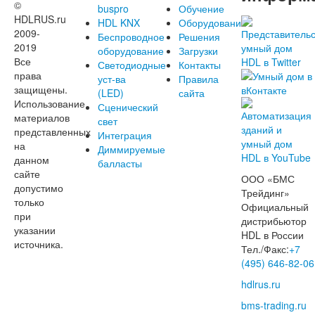
©
buspro
Обучение
HDLRUS.ru
HDL KNX
Оборудование
2009-
Беспроводное
Решения
2019
оборудование
Загрузки
Все
Светодиодные
Контакты
права
уст-ва
Правила
защищены.
(LED)
сайта
Использование
Сценический
материалов
свет
представленных
Интеграция
на
Диммируемые
данном
балласты
сайте
ООО «БМС
допустимо
Трейдинг»
только
Официальный
при
дистрибьютор
указании
HDL в России
источника.
Тел./Факс:
+7
(495) 646-82-06
hdlrus.ru
bms-trading.ru