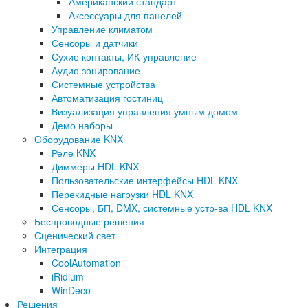
Американский стандарт
Аксессуары для панелей
Управление климатом
Сенсоры и датчики
Сухие контакты, ИК-управление
Аудио зонирование
Системные устройства
Автоматизация гостиниц
Визуализация управления умным домом
Демо наборы
Оборудование KNX
Реле KNX
Диммеры HDL KNX
Пользовательские интерфейсы HDL KNX
Перекидные нагрузки HDL KNX
Сенсоры, БП, DMX, системные устр-ва HDL KNX
Беспроводные решения
Сценический свет
Интеграция
CoolAutomation
iRidium
WinDeco
Решения