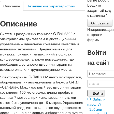
Введите
Описание
Технические характеристики
защитный код
с картинки
*
Описание
Отправить
Инициализация
Системы раздвижных карнизов G-Rail 6302 с
отправки
электрическим двигателем и дистанционным
формы...
управление – идеальное сочетание качества и
новейших технологий. Предназначены для
Войти
монтажа прямых и гнутых линий в офисах,
конференц-залах, а также помещениях, где
на сайт
необходима установка штор или гардин на
высокие окна или труднодоступные места.
Электрокарнизы G-Rail 6302 легко монтируются,
оборудованы интеллектуальным блоком G-Rail
«Can-Bus». Максимальный вес штор или гардин
составляет 100 килограмм, длина профиля
Войти
карниза 7 метров, при использовании стыков
Забыли
может быть увеличена до 10 метров. Управление
пароль?
системой раздвижных карнизов осуществляется
Забыли
дистанционно с помощью инфракрасного пульта