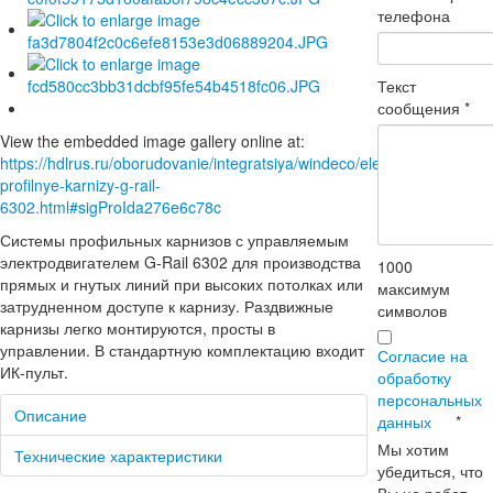
телефона
Текст
сообщения
*
View the embedded image gallery online at:
https://hdlrus.ru/oborudovanie/integratsiya/windeco/elektroupravlyaem
profilnye-karnizy-g-rail-
6302.html#sigProIda276e6c78c
Системы профильных карнизов с управляемым
электродвигателем G-Rail 6302 для производства
1000
прямых и гнутых линий при высоких потолках или
максимум
затрудненном доступе к карнизу. Раздвижные
символов
карнизы легко монтируются, просты в
управлении. В стандартную комплектацию входит
Согласие на
ИК-пульт.
обработку
персональных
Описание
данных
*
Мы хотим
Технические характеристики
убедиться, что
Вы не робот.