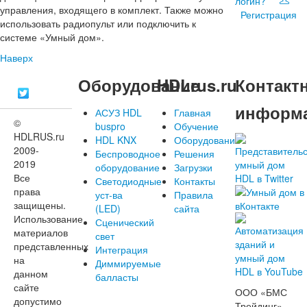
логин?
управления, входящего в комплект. Также можно
Регистрация
использовать радиопульт или подключить к
системе «Умный дом».
Наверх
Оборудование
HDLrus.ru
Контакт
информ
АСУЗ HDL
Главная
©
buspro
Обучение
HDLRUS.ru
HDL KNX
Оборудование
2009-
Беспроводное
Решения
2019
оборудование
Загрузки
Все
Светодиодные
Контакты
права
уст-ва
Правила
защищены.
(LED)
сайта
Использование
Сценический
материалов
свет
представленных
Интеграция
на
Диммируемые
данном
балласты
сайте
ООО «БМС
допустимо
Трейдинг»