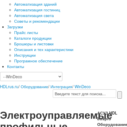
Автоматизация зданий
Автоматизация гостиниц
Автоматизация света
Советы и рекомендации
Загрузки
Прайс листы
Каталоги продукции
Брошюры и листовки
Описания и тех характеристики
Инструкции
Програмное обеспечение
Контакты
HDLrus.ru
/
Оборудование
/
Интеграция
/
WinDeco
Электроуправляемые
АСУЗ HDL
buspro
профильные
Оборудовани