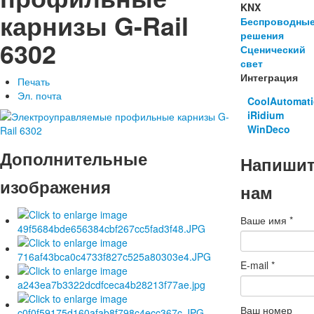
KNX
карнизы G-Rail
Беспроводны
решения
6302
Сценический
свет
Интеграция
Печать
Эл. почта
CoolAutomat
iRidium
WinDeco
Дополнительные
Напиши
изображения
нам
Ваше имя
*
E-mail
*
Ваш номер