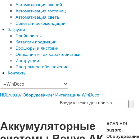
Автоматизация зданий
Автоматизация гостиниц
Автоматизация света
Советы и рекомендации
Загрузки
Прайс листы
Каталоги продукции
Брошюры и листовки
Описания и тех характеристики
Инструкции
Програмное обеспечение
Контакты
HDLrus.ru
/
Оборудование
/
Интеграция
/
WinDeco
Аккумуляторные
АСУЗ HDL
buspro
системы Венус АК
Оборудовани