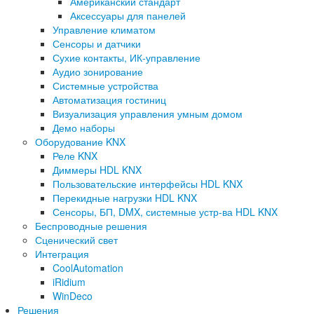
Американский стандарт
Аксессуары для панелей
Управление климатом
Сенсоры и датчики
Сухие контакты, ИК-управление
Аудио зонирование
Системные устройства
Автоматизация гостиниц
Визуализация управления умным домом
Демо наборы
Оборудование KNX
Реле KNX
Диммеры HDL KNX
Пользовательские интерфейсы HDL KNX
Перекидные нагрузки HDL KNX
Сенсоры, БП, DMX, системные устр-ва HDL KNX
Беспроводные решения
Сценический свет
Интеграция
CoolAutomation
iRidium
WinDeco
Решения