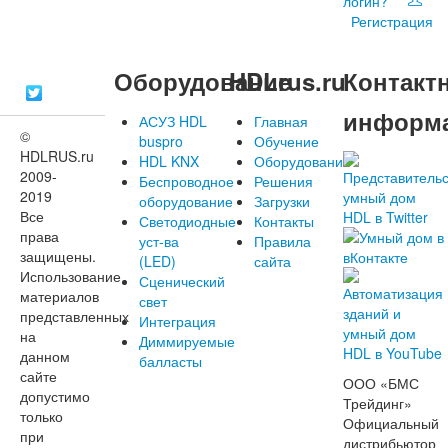
логин?
Регистрация
Оборудование
HDLrus.ru
Контакт
информ
АСУЗ HDL
Главная
©
buspro
Обучение
HDLRUS.ru
HDL KNX
Оборудование
2009-
Беспроводное
Решения
2019
оборудование
Загрузки
Все
Светодиодные
Контакты
права
уст-ва
Правила
защищены.
(LED)
сайта
Использование
Сценический
материалов
свет
представленных
Интеграция
на
Диммируемые
данном
балласты
сайте
ООО «БМС
допустимо
Трейдинг»
только
Официальный
при
дистрибьютор