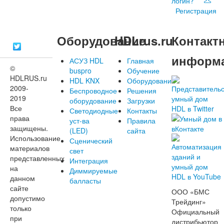
логин?
Регистрация
Оборудование
HDLrus.ru
Контакт
информ
АСУЗ HDL
Главная
©
buspro
Обучение
HDLRUS.ru
HDL KNX
Оборудование
2009-
Беспроводное
Решения
2019
оборудование
Загрузки
Все
Светодиодные
Контакты
права
уст-ва
Правила
защищены.
(LED)
сайта
Использование
Сценический
материалов
свет
представленных
Интеграция
на
Диммируемые
данном
балласты
сайте
ООО «БМС
допустимо
Трейдинг»
только
Официальный
при
дистрибьютор