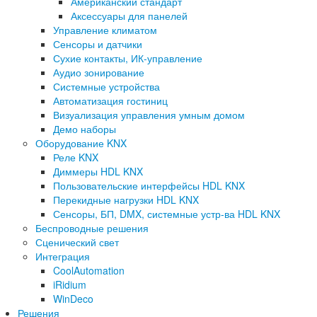
Американский стандарт
Аксессуары для панелей
Управление климатом
Сенсоры и датчики
Сухие контакты, ИК-управление
Аудио зонирование
Системные устройства
Автоматизация гостиниц
Визуализация управления умным домом
Демо наборы
Оборудование KNX
Реле KNX
Диммеры HDL KNX
Пользовательские интерфейсы HDL KNX
Перекидные нагрузки HDL KNX
Сенсоры, БП, DMX, системные устр-ва HDL KNX
Беспроводные решения
Сценический свет
Интеграция
CoolAutomation
iRidium
WinDeco
Решения