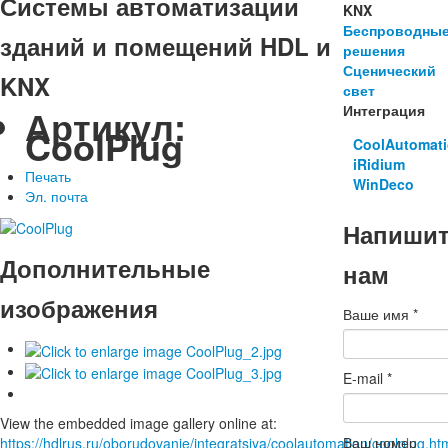
Системы автоматизации
KNX
Беспроводны
зданий и помещений HDL и
решения
Сценический
KNX
свет
Артикул:
Интеграция
CoolPlug
CoolAutomat
iRidium
Печать
WinDeco
Эл. почта
Напиши
Дополнительные
нам
изображения
Ваше имя
*
E-mail
*
View the embedded image gallery online at:
Ваш номер
https://hdlrus.ru/oborudovanie/integratsiya/coolautomation/coolplug.h