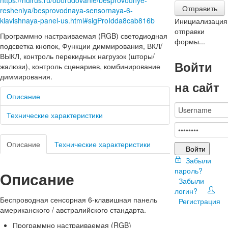
https://hdlrus.ru/oborudovanie/besprovodnye-
Отправить
resheniya/besprovodnaya-sensornaya-6-
klavishnaya-panel-us.html#sigProIdda8cab816b
Инициализация
отправки
Программно настраиваемая (RGB) светодиодная
формы...
подсветка кнопок, Функции диммирования, ВКЛ/
ВЫКЛ, контроль перекидных нагрузок (шторы/
Войти
жалюзи), контроль сценариев, комбинирование
диммирования.
на сайт
Описание
Технические характеристики
Описание
Технические характеристики
Войти
Забыли
пароль?
Описание
Забыли
логин?
Беспроводная сенсорная 6-клавишная панель
Регистрация
американского / австралийского стандарта.
Программно настраиваемая (RGB)