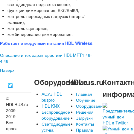
светодиодная подсветка кнопок,
функции диммирования, ВКЛ/ВЫКЛ,
контроль перекидных нагрузок (шторы/
жалюзи),
контроль сценариев,
комбинирование диммирования.
Работает с модулями питания HDL Wireless.
Описание и тех характеристики HDL-MPT1.48-
4.48
Наверх
Оборудование
HDLrus.ru
Контакт
информ
АСУЗ HDL
Главная
©
buspro
Обучение
HDLRUS.ru
HDL KNX
Оборудование
2009-
Беспроводное
Решения
2019
оборудование
Загрузки
Все
Светодиодные
Контакты
права
уст-ва
Правила