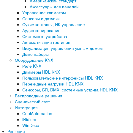
Американский стандарт
Аксессуары для панелей
Управление климатом
Сенсоры и датчики
Сухие контакты, ИК-управление
Аудио зонирование
Системные устройства
Автоматизация гостиниц
Визуализация управления умным домом
Демо наборы
Оборудование KNX
Реле KNX
Диммеры HDL KNX
Пользовательские интерфейсы HDL KNX
Перекидные нагрузки HDL KNX
Сенсоры, БП, DMX, системные устр-ва HDL KNX
Беспроводные решения
Сценический свет
Интеграция
CoolAutomation
iRidium
WinDeco
Решения