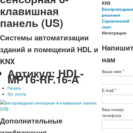
KNX
клавишная
Беспроводны
решения
панель (US)
Сценический
свет
Интеграция
Системы автоматизации
Напиши
зданий и помещений HDL и
нам
KNX
Артикул:
HDL-
Ваше имя
*
MPT6-RF.16-A
Печать
E-mail
*
Эл. почта
Ваш номер
телефона
Дополнительные
изображения