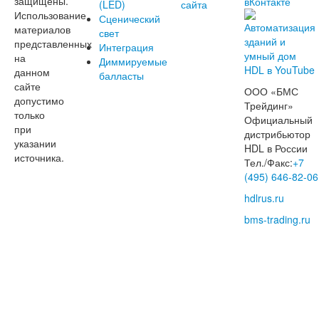
защищены.
(LED)
сайта
Использование
Сценический
материалов
свет
представленных
Интеграция
на
Диммируемые
данном
балласты
сайте
ООО «БМС
допустимо
Трейдинг»
только
Официальный
при
дистрибьютор
указании
HDL в России
источника.
Тел./Факс:
+7
(495) 646-82-06
hdlrus.ru
bms-trading.ru