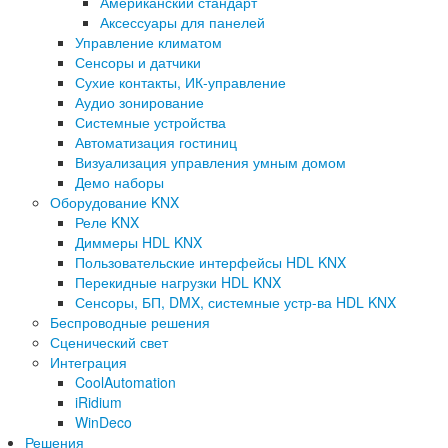
Американский стандарт
Аксессуары для панелей
Управление климатом
Сенсоры и датчики
Сухие контакты, ИК-управление
Аудио зонирование
Системные устройства
Автоматизация гостиниц
Визуализация управления умным домом
Демо наборы
Оборудование KNX
Реле KNX
Диммеры HDL KNX
Пользовательские интерфейсы HDL KNX
Перекидные нагрузки HDL KNX
Сенсоры, БП, DMX, системные устр-ва HDL KNX
Беспроводные решения
Сценический свет
Интеграция
CoolAutomation
iRidium
WinDeco
Решения