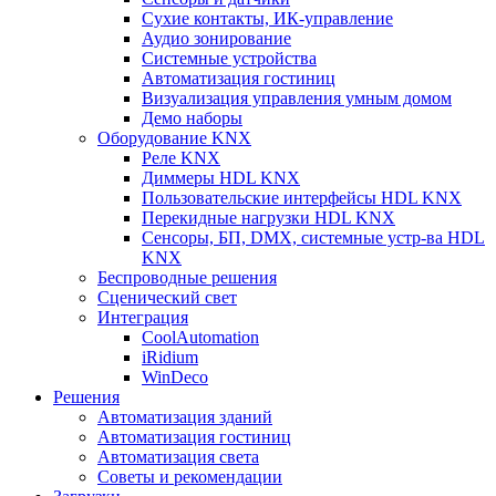
Сухие контакты, ИК-управление
Аудио зонирование
Системные устройства
Автоматизация гостиниц
Визуализация управления умным домом
Демо наборы
Оборудование KNX
Реле KNX
Диммеры HDL KNX
Пользовательские интерфейсы HDL KNX
Перекидные нагрузки HDL KNX
Сенсоры, БП, DMX, системные устр-ва HDL
KNX
Беспроводные решения
Сценический свет
Интеграция
CoolAutomation
iRidium
WinDeco
Решения
Автоматизация зданий
Автоматизация гостиниц
Автоматизация света
Советы и рекомендации