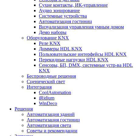
Сухие контакты, ИК-управление
Аудио зонирование
Системные устройства
Автоматизация гостиниц
Визуализация управления умным домом
Демо наборы
Оборудование KNX
Реле KNX
Диммеры HDL KNX
Пользовательские интерфейсы HDL KNX
Перекидные нагрузки HDL KNX
Сенсоры, БП, DMX, системные устр-ва HDL
KNX
Беспроводные решения
Сценический свет
Интеграция
CoolAutomation
iRidium
WinDeco
Решения
Автоматизация зданий
Автоматизация гостиниц
Автоматизация света
Советы и рекомендации