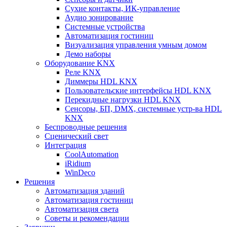
Сухие контакты, ИК-управление
Аудио зонирование
Системные устройства
Автоматизация гостиниц
Визуализация управления умным домом
Демо наборы
Оборудование KNX
Реле KNX
Диммеры HDL KNX
Пользовательские интерфейсы HDL KNX
Перекидные нагрузки HDL KNX
Сенсоры, БП, DMX, системные устр-ва HDL
KNX
Беспроводные решения
Сценический свет
Интеграция
CoolAutomation
iRidium
WinDeco
Решения
Автоматизация зданий
Автоматизация гостиниц
Автоматизация света
Советы и рекомендации