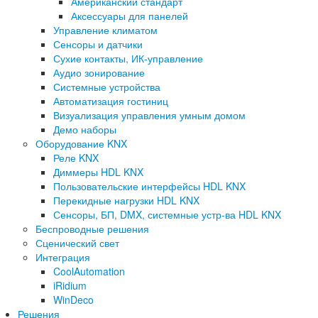
Американский стандарт
Аксессуары для панелей
Управление климатом
Сенсоры и датчики
Сухие контакты, ИК-управление
Аудио зонирование
Системные устройства
Автоматизация гостиниц
Визуализация управления умным домом
Демо наборы
Оборудование KNX
Реле KNX
Диммеры HDL KNX
Пользовательские интерфейсы HDL KNX
Перекидные нагрузки HDL KNX
Сенсоры, БП, DMX, системные устр-ва HDL KNX
Беспроводные решения
Сценический свет
Интеграция
CoolAutomation
iRidium
WinDeco
Решения