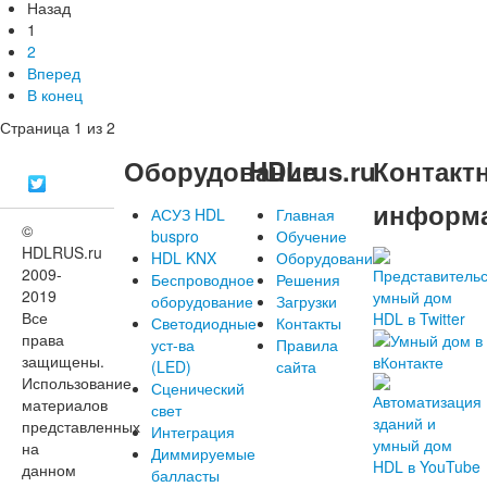
Назад
1
2
Вперед
В конец
Страница 1 из 2
Оборудование
HDLrus.ru
Контакт
информ
АСУЗ HDL
Главная
©
buspro
Обучение
HDLRUS.ru
HDL KNX
Оборудование
2009-
Беспроводное
Решения
2019
оборудование
Загрузки
Все
Светодиодные
Контакты
права
уст-ва
Правила
защищены.
(LED)
сайта
Использование
Сценический
материалов
свет
представленных
Интеграция
на
Диммируемые
данном
балласты