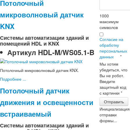
Потолочный
микроволновый датчик
1000
максимум
KNX
символов
Системы автоматизации зданий и
Согласие на
помещений HDL и KNX
обработку
Артикул
HDL-M/WS05.1-B
персональных
данных
*
Мы хотим
убедиться, что
Потолочный микроволновый датчик KNX.
Вы не робот.
Подробнее ...
Введите
защитный код
Потолочный датчик
с картинки
*
движения и освещенности
Отправить
Инициализация
встраиваемый
отправки
формы...
Системы автоматизации зданий и