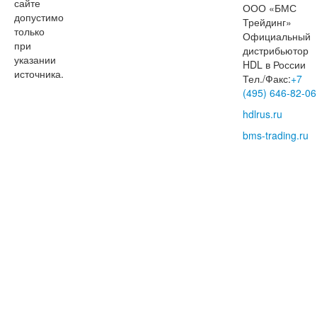
сайте
ООО «БМС
допустимо
Трейдинг»
только
Официальный
при
дистрибьютор
указании
HDL в России
источника.
Тел./Факс:
+7
(495) 646-82-06
hdlrus.ru
bms-trading.ru