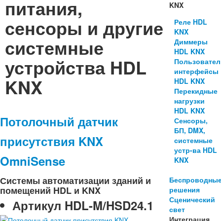
питания,
KNX
сенсоры и другие
Реле HDL
KNX
системные
Диммеры
HDL KNX
устройства HDL
Пользовател
интерфейсы
KNX
HDL KNX
Перекидные
нагрузки
HDL KNX
Потолочный датчик
Сенсоры,
БП, DMX,
присутствия KNX
системные
устр-ва HDL
OmniSense
KNX
Системы автоматизации зданий и
Беспроводны
помещений HDL и KNX
решения
Сценический
Артикул
HDL-M/HSD24.1
свет
Интеграция