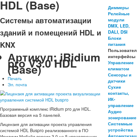
HDL (Base)
Диммеры
Релейные
Системы автоматизации
модули
DMX, LED,
зданий и помещений HDL и
DALI, DSI
Блоки
KNX
питания
Пользовател
Артикул:
iRidium
интерфейсы
pro V3.0 HDL
Управление
(Base)
климатом
Сенсоры и
Печать
датчики
Эл. почта
Сухие
контакты,
ИК-
управление
Программный комплекс iRidium pro для HDL.
Аудио
Базовая версия на 5 панелей.
зонирование
Системные
Лицензия для активации проекта управления
устройства
системой HDL Buspro реализованного в ПО
Автоматизац
Иридиум Мобайл версии 3.0 на 5 управляющих