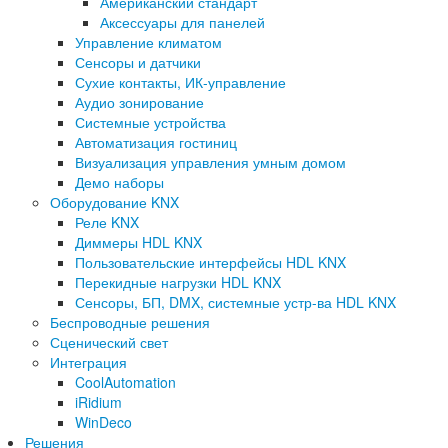
Американский стандарт
Аксессуары для панелей
Управление климатом
Сенсоры и датчики
Сухие контакты, ИК-управление
Аудио зонирование
Системные устройства
Автоматизация гостиниц
Визуализация управления умным домом
Демо наборы
Оборудование KNX
Реле KNX
Диммеры HDL KNX
Пользовательские интерфейсы HDL KNX
Перекидные нагрузки HDL KNX
Сенсоры, БП, DMX, системные устр-ва HDL KNX
Беспроводные решения
Сценический свет
Интеграция
CoolAutomation
iRidium
WinDeco
Решения