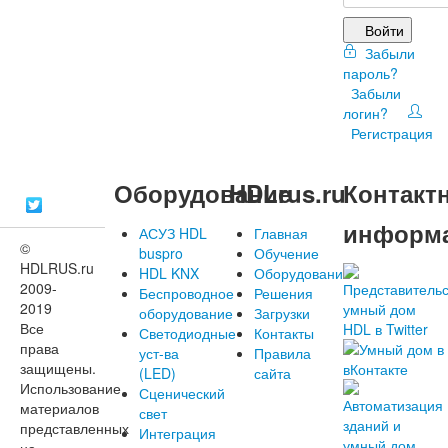
Войти
Забыли
пароль?
Забыли
логин?
Регистрация
Оборудование
HDLrus.ru
Контакт
информ
АСУЗ HDL
Главная
©
buspro
Обучение
HDLRUS.ru
HDL KNX
Оборудование
2009-
Беспроводное
Решения
2019
оборудование
Загрузки
Все
Светодиодные
Контакты
права
уст-ва
Правила
защищены.
(LED)
сайта
Использование
Сценический
материалов
свет
представленных
Интеграция
на