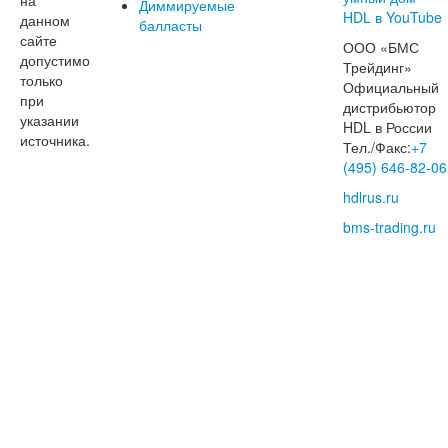
Диммируемые
данном
балласты
сайте
ООО «БМС
допустимо
Трейдинг»
только
Официальный
при
дистрибьютор
указании
HDL в России
источника.
Тел./Факс:
+7
(495) 646-82-06
hdlrus.ru
bms-trading.ru