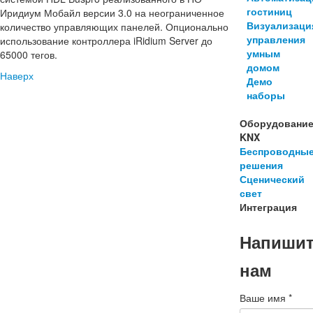
гостиниц
Иридиум Мобайл версии 3.0 на неограниченное
Визуализаци
количество управляющих панелей. Опционально
управления
использование контроллера iRidium Server до
умным
65000 тегов.
домом
Наверх
Демо
наборы
Оборудовани
KNX
Беспроводны
решения
Сценический
свет
Интеграция
Напиши
нам
Ваше имя
*