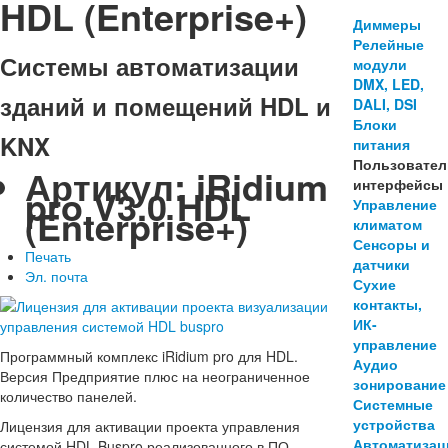
HDL (Enterprise+)
Диммеры
Релейные
Системы автоматизации
модули
DMX, LED,
зданий и помещений HDL и
DALI, DSI
Блоки
KNX
питания
Пользовател
Артикул:
iRidium
интерфейсы
pro V3.0 HDL
Управление
(Enterprise+)
климатом
Сенсоры и
Печать
датчики
Эл. почта
Сухие
контакты,
ИК-
управление
Программный комплекс iRidium pro для HDL.
Аудио
Версия Предприятие плюс на неограниченное
зонирование
количество панелей.
Системные
устройства
Лицензия для активации проекта управления
Автоматизац
системой HDL Buspro реализованного в ПО