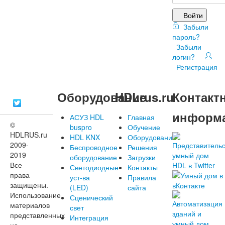
Войти
Забыли
пароль?
Забыли
логин?
Регистрация
Оборудование
HDLrus.ru
Контакт
информ
АСУЗ HDL
Главная
©
buspro
Обучение
HDLRUS.ru
HDL KNX
Оборудование
2009-
Беспроводное
Решения
2019
оборудование
Загрузки
Все
Светодиодные
Контакты
права
уст-ва
Правила
защищены.
(LED)
сайта
Использование
Сценический
материалов
свет
представленных
Интеграция
на