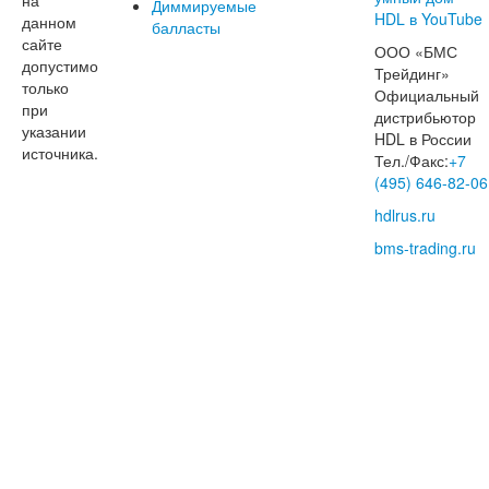
Диммируемые
данном
балласты
сайте
ООО «БМС
допустимо
Трейдинг»
только
Официальный
при
дистрибьютор
указании
HDL в России
источника.
Тел./Факс:
+7
(495) 646-82-06
hdlrus.ru
bms-trading.ru