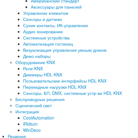
Американский стандарт
Аксессуары для панелей
Управление климатом
Сенсоры и датчики
Сухие контакты, ИК-управление
Аудио зонирование
Системные устройства
Автоматизация гостиниц
Визуализация управления умным домом
Демо наборы
Оборудование KNX
Реле KNX
Диммеры HDL KNX
Пользовательские интерфейсы HDL KNX
Перекидные нагрузки HDL KNX
Сенсоры, БП, DMX, системные устр-ва HDL KNX
Беспроводные решения
Сценический свет
Интеграция
CoolAutomation
iRidium
WinDeco
Решения