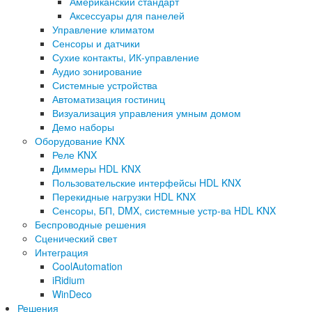
Американский стандарт
Аксессуары для панелей
Управление климатом
Сенсоры и датчики
Сухие контакты, ИК-управление
Аудио зонирование
Системные устройства
Автоматизация гостиниц
Визуализация управления умным домом
Демо наборы
Оборудование KNX
Реле KNX
Диммеры HDL KNX
Пользовательские интерфейсы HDL KNX
Перекидные нагрузки HDL KNX
Сенсоры, БП, DMX, системные устр-ва HDL KNX
Беспроводные решения
Сценический свет
Интеграция
CoolAutomation
iRidium
WinDeco
Решения