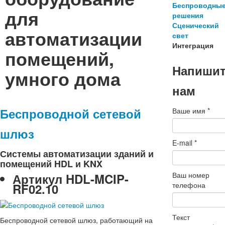
Беспроводны
для
решения
Сценический
автоматизации
свет
Интеграция
помещений,
Напиши
умного дома
нам
Беспроводной сетевой
Ваше имя
*
шлюз
E-mail
*
Системы автоматизации зданий и
помещений HDL и KNX
Ваш номер
Артикул
HDL-MCIP-
телефона
RF02.10
Текст
Беспроводной сетевой шлюз, работающий на