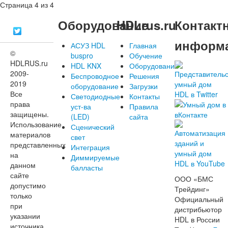
Страница 4 из 4
Оборудование
HDLrus.ru
Контакт
информ
АСУЗ HDL
Главная
©
buspro
Обучение
HDLRUS.ru
HDL KNX
Оборудование
2009-
Беспроводное
Решения
2019
оборудование
Загрузки
Все
Светодиодные
Контакты
права
уст-ва
Правила
защищены.
(LED)
сайта
Использование
Сценический
материалов
свет
представленных
Интеграция
на
Диммируемые
данном
балласты
сайте
ООО «БМС
допустимо
Трейдинг»
только
Официальный
при
дистрибьютор
указании
HDL в России
источника.