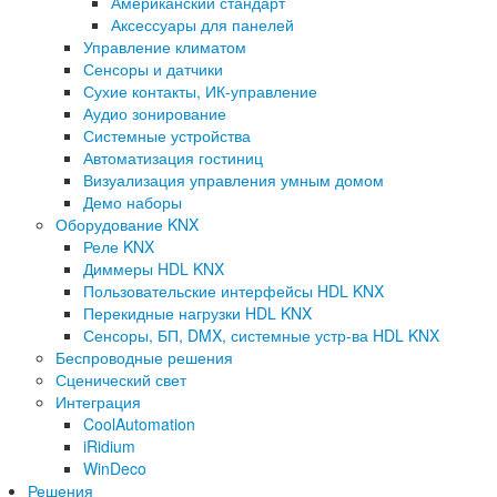
Американский стандарт
Аксессуары для панелей
Управление климатом
Сенсоры и датчики
Сухие контакты, ИК-управление
Аудио зонирование
Системные устройства
Автоматизация гостиниц
Визуализация управления умным домом
Демо наборы
Оборудование KNX
Реле KNX
Диммеры HDL KNX
Пользовательские интерфейсы HDL KNX
Перекидные нагрузки HDL KNX
Сенсоры, БП, DMX, системные устр-ва HDL KNX
Беспроводные решения
Сценический свет
Интеграция
CoolAutomation
iRidium
WinDeco
Решения