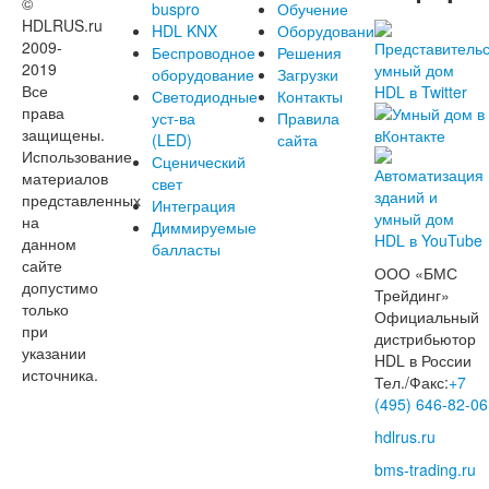
©
buspro
Обучение
HDLRUS.ru
HDL KNX
Оборудование
2009-
Беспроводное
Решения
2019
оборудование
Загрузки
Все
Светодиодные
Контакты
права
уст-ва
Правила
защищены.
(LED)
сайта
Использование
Сценический
материалов
свет
представленных
Интеграция
на
Диммируемые
данном
балласты
сайте
ООО «БМС
допустимо
Трейдинг»
только
Официальный
при
дистрибьютор
указании
HDL в России
источника.
Тел./Факс:
+7
(495) 646-82-06
hdlrus.ru
bms-trading.ru