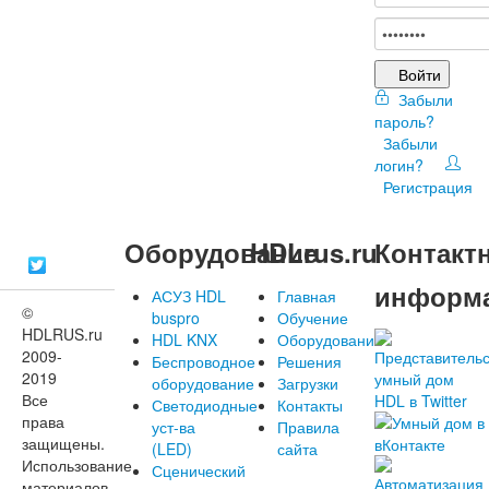
Войти
Забыли
пароль?
Забыли
логин?
Регистрация
Оборудование
HDLrus.ru
Контакт
информ
АСУЗ HDL
Главная
©
buspro
Обучение
HDLRUS.ru
HDL KNX
Оборудование
2009-
Беспроводное
Решения
2019
оборудование
Загрузки
Все
Светодиодные
Контакты
права
уст-ва
Правила
защищены.
(LED)
сайта
Использование
Сценический
материалов