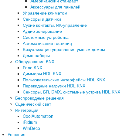
Американский стандарт
Аксессуары для панелей
Управление климатом
Сенсоры и датчики
Сухие контакты, ИК-управление
Аудио зонирование
Системные устройства
Автоматизация гостиниц
Визуализация управления умным домом
Демо наборы
Оборудование KNX
Реле KNX
Диммеры HDL KNX
Пользовательские интерфейсы HDL KNX
Перекидные нагрузки HDL KNX
Сенсоры, БП, DMX, системные устр-ва HDL KNX
Беспроводные решения
Сценический свет
Интеграция
CoolAutomation
iRidium
WinDeco
Решения