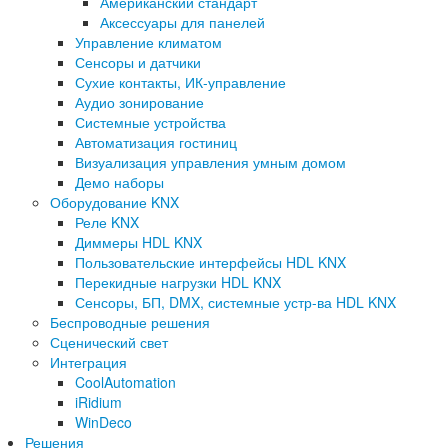
Американский стандарт
Аксессуары для панелей
Управление климатом
Сенсоры и датчики
Сухие контакты, ИК-управление
Аудио зонирование
Системные устройства
Автоматизация гостиниц
Визуализация управления умным домом
Демо наборы
Оборудование KNX
Реле KNX
Диммеры HDL KNX
Пользовательские интерфейсы HDL KNX
Перекидные нагрузки HDL KNX
Сенсоры, БП, DMX, системные устр-ва HDL KNX
Беспроводные решения
Сценический свет
Интеграция
CoolAutomation
iRidium
WinDeco
Решения