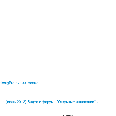
.html#sigProId73001ee50e
итае (июнь 2012)
Видео с форума "Открытые инновации" »