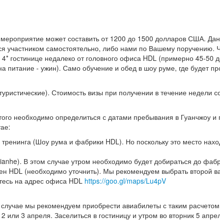
 мероприятие может составить от 1200 до 1500 долларов США. Да
тся участником самостоятельно, либо нами по Вашему поручению.
 4* гостинице недалеко от головного офиса HDL (примерно 45-50 д
а питание - ужин). Само обучение и обед в шоу руме, где будет пр
уристические). Стоимость визы при получении в течение недели с
этого необходимо определиться с датами пребывания в Гуанчжоу и
ае:
 тренинга (Шоу рума и фабрики HDL). Но поскольку это место нахо
Tianhe). В этом случае утром необходимо будет добираться до фаб
лен HDL (необходимо уточнить). Мы рекомендуем выбрать второй в
йтесь на адрес офиса HDL
https://goo.gl/maps/Lu4pV
м случае мы рекомендуем приобрести авиабилеты с таким расчетом
2 или 3 апреля. Заселиться в гостиницу и утром во вторник 5 апре