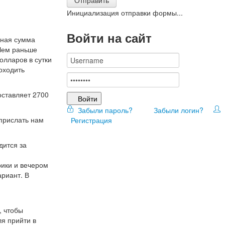
Инициализация отправки формы...
Войти на сайт
нная сумма
 Чем раньше
олларов в сутки
оходить
оставляет 2700
Войти
Забыли пароль?
Забыли логин?
 прислать нам
Регистрация
дится за
рики и вечером
ариант. В
, чтобы
ля прийти в