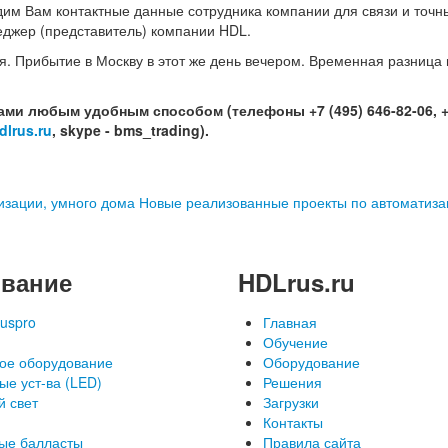
дим Вам контактные данные сотрудника компании для связи и точн
неджер (представитель) компании HDL.
. Прибытие в Москву в этот же день вечером. Временная разница 
ами любым удобным способом (телефоны +7 (495) 646-82-06, +7
dlrus.ru
, skype - bms_trading).
изации, умного дома
Новые реализованные проекты по автоматиза
вание
HDLrus.ru
uspro
Главная
Обучение
ое оборудование
Оборудование
ые уст-ва (LED)
Решения
й свет
Загрузки
Контакты
ые балласты
Правила сайта