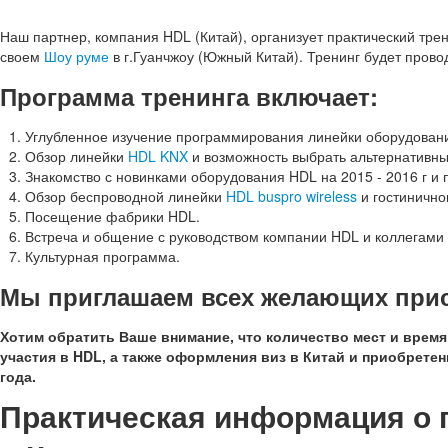
Наш партнер, компания HDL (Китай), организует практический тр
своем
Шоу руме
в г.Гуанчжоу (Южный Китай). Тренинг будет провод
Программа тренинга включает:
Углубленное изучение программирования линейки оборудова
Обзор линейки
HDL KNX
и возможность выбрать альтернативн
Знакомство с новинками оборудования HDL на 2015 - 2016 г и
Обзор беспроводной линейки
HDL buspro wireless
и гостинично
Посещение фабрики HDL.
Встреча и общение с руководством компании HDL и коллегами и
Культурная программа.
Мы приглашаем всех желающих прис
Хотим обратить Ваше внимание, что количество мест и врем
участия в HDL, а также оформления виз в Китай и приобретен
года.
Практическая информация о п