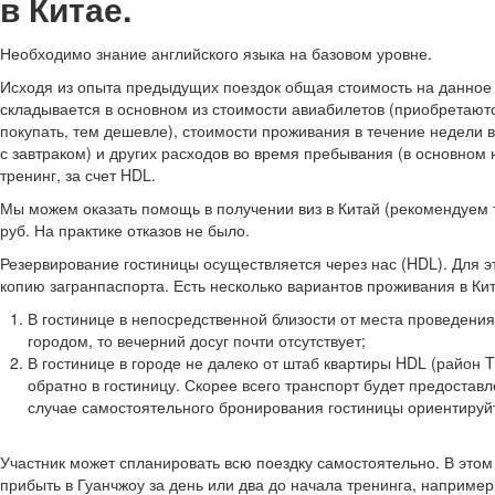
в Китае.
Необходимо знание английского языка на базовом уровне.
Исходя из опыта предыдущих поездок общая стоимость на данное
складывается в основном из стоимости авиабилетов (приобретаю
покупать, тем дешевле), стоимости проживания в течение недели в
с завтраком) и других расходов во время пребывания (в основном н
тренинг, за счет HDL.
Мы можем оказать помощь в получении виз в Китай (рекомендуем т
руб. На практике отказов не было.
Резервирование гостиницы осуществляется через нас (HDL). Для 
копию загранпаспорта. Есть несколько вариантов проживания в Кит
В гостинице в непосредственной близости от места проведения
городом, то вечерний досуг почти отсутствует;
В гостинице в городе не далеко от штаб квартиры HDL (район 
обратно в гостиницу. Скорее всего транспорт будет предостав
случае самостоятельного бронирования гостиницы ориентиру
Участник может спланировать всю поездку самостоятельно. В это
прибыть в Гуанчжоу за день или два до начала тренинга, например 