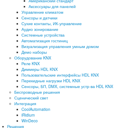
Американский стандарт
Аксессуары для панелей
Управление климатом
Сенсоры и датчики
Сухие контакты, ИК-управление
Аудио зонирование
Системные устройства
Автоматизация гостиниц
Визуализация управления умным домом
Демо наборы
Оборудование KNX
Реле KNX
Диммеры HDL KNX
Пользовательские интерфейсы HDL KNX
Перекидные нагрузки HDL KNX
Сенсоры, БП, DMX, системные устр-ва HDL KNX
Беспроводные решения
Сценический свет
Интеграция
CoolAutomation
iRidium
WinDeco
Решения