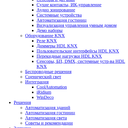
Сухие контакты, ИК-управление
Аудио зонирование
Системные устройства
Автоматизация гостиниц
Визуализация управления умным домом
Демо наборы
Оборудование KNX
Реле KNX
Диммеры HDL KNX
Пользовательские интерфейсы HDL KNX
Перекидные нагрузки HDL KNX
Сенсоры, БП, DMX, системные устр-ва HDL
KNX
Беспроводные решения
Сценический свет
Интеграция
CoolAutomation
iRidium
WinDeco
Решения
Автоматизация зданий
Автоматизация гостиниц
Автоматизация света
Советы и рекомендации