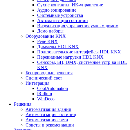
Сухие контакты, ИК-управление
Аудио зонирование
Системные устройства
Автоматизация гостиниц
Визуализация управления умным домом
Демо наборы
Оборудование KNX
Реле KNX
Диммеры HDL KNX
Пользовательские интерфейсы HDL KNX
Перекидные нагрузки HDL KNX
Сенсоры, БП, DMX, системные устр-ва HDL
KNX
Беспроводные решения
Сценический свет
Интеграция
CoolAutomation
iRidium
WinDeco
Решения
Автоматизация зданий
Автоматизация гостиниц
Автоматизация света
Советы и рекомендации