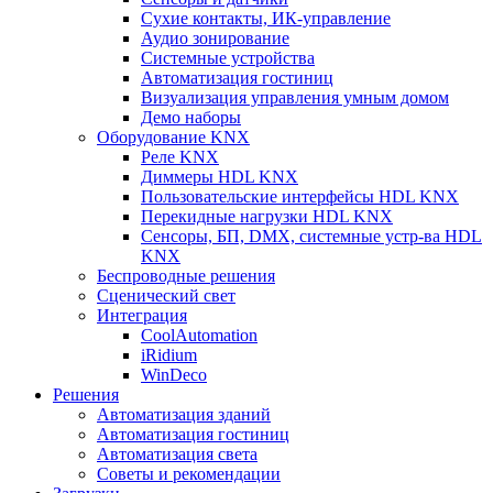
Сухие контакты, ИК-управление
Аудио зонирование
Системные устройства
Автоматизация гостиниц
Визуализация управления умным домом
Демо наборы
Оборудование KNX
Реле KNX
Диммеры HDL KNX
Пользовательские интерфейсы HDL KNX
Перекидные нагрузки HDL KNX
Сенсоры, БП, DMX, системные устр-ва HDL
KNX
Беспроводные решения
Сценический свет
Интеграция
CoolAutomation
iRidium
WinDeco
Решения
Автоматизация зданий
Автоматизация гостиниц
Автоматизация света
Советы и рекомендации