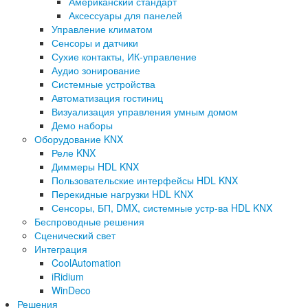
Американский стандарт
Аксессуары для панелей
Управление климатом
Сенсоры и датчики
Сухие контакты, ИК-управление
Аудио зонирование
Системные устройства
Автоматизация гостиниц
Визуализация управления умным домом
Демо наборы
Оборудование KNX
Реле KNX
Диммеры HDL KNX
Пользовательские интерфейсы HDL KNX
Перекидные нагрузки HDL KNX
Сенсоры, БП, DMX, системные устр-ва HDL KNX
Беспроводные решения
Сценический свет
Интеграция
CoolAutomation
iRidium
WinDeco
Решения