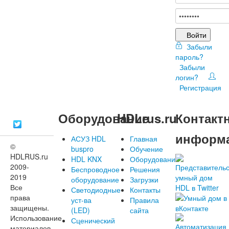
Войти
Забыли
пароль?
Забыли
логин?
Регистрация
Оборудование
HDLrus.ru
Контакт
информ
АСУЗ HDL
Главная
©
buspro
Обучение
HDLRUS.ru
HDL KNX
Оборудование
2009-
Беспроводное
Решения
2019
оборудование
Загрузки
Все
Светодиодные
Контакты
права
уст-ва
Правила
защищены.
(LED)
сайта
Использование
Сценический
материалов