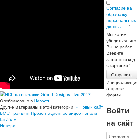
Согласие на
обработку
персональных
данных
*
Мы хотим
убедиться, что
Вы не робот.
Введите
защитный код
с картинки
*
Отправить
Инициализация
отправки
формы...
Опубликовано в
Новости
Другие материалы в этой категории:
« Новый сайт
Войти
БМС Трейдинг
Презентационное видео панели
Enviro »
на сайт
Наверх