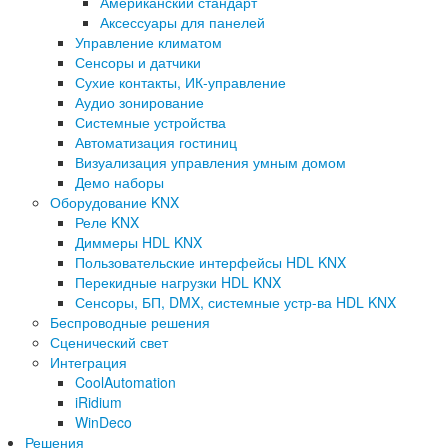
Американский стандарт
Аксессуары для панелей
Управление климатом
Сенсоры и датчики
Сухие контакты, ИК-управление
Аудио зонирование
Системные устройства
Автоматизация гостиниц
Визуализация управления умным домом
Демо наборы
Оборудование KNX
Реле KNX
Диммеры HDL KNX
Пользовательские интерфейсы HDL KNX
Перекидные нагрузки HDL KNX
Сенсоры, БП, DMX, системные устр-ва HDL KNX
Беспроводные решения
Сценический свет
Интеграция
CoolAutomation
iRidium
WinDeco
Решения