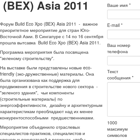
(BEX) Asia 2011
Ваше имя
*
Форум Build Eco Xpo (BEX) Asia 2011 - важное
E-mail
*
приоритетное мероприятие для стран Юго-
Восточной Азии. В Сингапуре с 14 по 16 сентября
прошла вытсавка Build Eco Xpo (BEX) Asia 2011.
Ваш номер
телефона
Программа мероприятия была посвящена
"зеленому строительству".
На выставке были представлены новые eco-
Текст
friendly (эко-дружественные) материалы. Она
сообщения
*
была организована как поддержка для
продвижения в строительстве нового сектора -
"зеленого здания", чьи компоненты
(строительные материалы) по
энергоэффективности, дизайну и архитектурным
характеристикам преобладают над их менее
конкурентоспособными предшественниками.
1000
Мероприятие объединило отраслевых
максимум
специалистов-практиков, специалистов и
символов
ключевых покупателей в регионах, чтобы