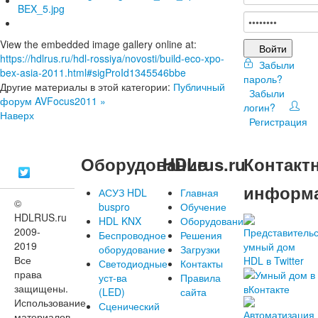
View the embedded image gallery online at:
Войти
https://hdlrus.ru/hdl-rossiya/novosti/build-eco-xpo-
Забыли
bex-asia-2011.html#sigProId1345546bbe
пароль?
Другие материалы в этой категории:
Публичный
Забыли
форум AVFocus2011 »
логин?
Наверх
Регистрация
Оборудование
HDLrus.ru
Контакт
информ
АСУЗ HDL
Главная
©
buspro
Обучение
HDLRUS.ru
HDL KNX
Оборудование
2009-
Беспроводное
Решения
2019
оборудование
Загрузки
Все
Светодиодные
Контакты
права
уст-ва
Правила
защищены.
(LED)
сайта
Использование
Сценический
материалов