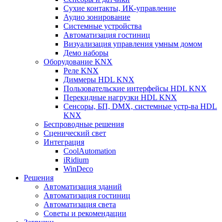
Сухие контакты, ИК-управление
Аудио зонирование
Системные устройства
Автоматизация гостиниц
Визуализация управления умным домом
Демо наборы
Оборудование KNX
Реле KNX
Диммеры HDL KNX
Пользовательские интерфейсы HDL KNX
Перекидные нагрузки HDL KNX
Сенсоры, БП, DMX, системные устр-ва HDL
KNX
Беспроводные решения
Сценический свет
Интеграция
CoolAutomation
iRidium
WinDeco
Решения
Автоматизация зданий
Автоматизация гостиниц
Автоматизация света
Советы и рекомендации