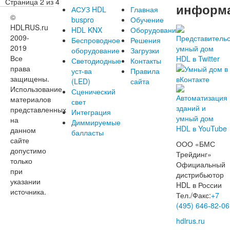
Страница 2 из 4
информ
АСУЗ HDL
Главная
©
buspro
Обучение
HDLRUS.ru
HDL KNX
Оборудование
2009-
Беспроводное
Решения
2019
оборудование
Загрузки
Все
Светодиодные
Контакты
права
уст-ва
Правила
защищены.
(LED)
сайта
Использование
Сценический
материалов
свет
представленных
Интеграция
на
Диммируемые
данном
балласты
сайте
ООО «БМС
допустимо
Трейдинг»
только
Официальный
при
дистрибьютор
указании
HDL в России
источника.
Тел./Факс:
+7
(495) 646-82-06
hdlrus.ru