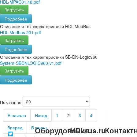
HDL-MPAC01.48.pdf
Загрузить
Подробнее
Описание и тех характеристики HDL-ModBus
HDL-Modbus.231.pdf
Загрузить
Подробнее
Описание и тех характеристики SB-DN-Logic960
System-SBDNLOGIC960-v1.pdf
Загрузить
Подробнее
Показанно
В начало
Назад
1
2
3
4
Вперед
В конец
Оборудование
HDLrus.ru
Контакт