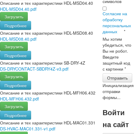
символов
Описание и тех характеристики HDL-MSD04.40
HDL-MSD04.40.pdf
Согласие на
Загрузить
обработку
персональных
Подробнее
данных
*
Описание и тех характеристики HDL-MSD08.40
Мы хотим
HDL-MSD08.40.pdf
убедиться, что
Загрузить
Вы не робот.
Подробнее
Введите
защитный код
Описание и тех характеристики SB-DRY-4Z
с картинки
*
DS-DRYCONTACT-SBDRY4Z-v3.pdf
Загрузить
Отправить
Инициализация
Подробнее
отправки
Описание и тех характеристики HDL-MFH06.432
формы...
HDL-MFH06.432.pdf
Загрузить
Войти
Подробнее
на сайт
Описание и тех характеристики HDL-MAC01.331
DS-HVAC-MAC01.331-v1.pdf