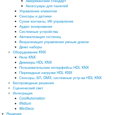
Американский стандарт
Аксессуары для панелей
Управление климатом
Сенсоры и датчики
Сухие контакты, ИК-управление
Аудио зонирование
Системные устройства
Автоматизация гостиниц
Визуализация управления умным домом
Демо наборы
Оборудование KNX
Реле KNX
Диммеры HDL KNX
Пользовательские интерфейсы HDL KNX
Перекидные нагрузки HDL KNX
Сенсоры, БП, DMX, системные устр-ва HDL KNX
Беспроводные решения
Сценический свет
Интеграция
CoolAutomation
iRidium
WinDeco
Решения